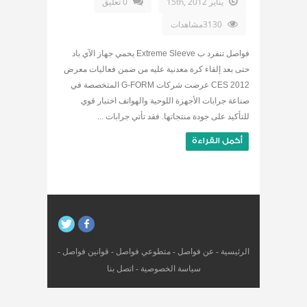
يناير 15th, 2012
0 تعليق
3130مشاهدات
فواصل تنفرد ب Extreme Sleeve يحمي جهاز الآي باد
حتى بعد إلقاء كرة معدنية عليه من ضمن فعاليات معرض
CES 2012 عرضت شركات G-FORM المتخصصة في
صناعة جرابات الأجهزة اللوحية والهواتف اختبار قوي
للتأكيد على جودة منتجاتها. فقد تأتي جرابات ...
أكمل القراءة
الرئيسية
-
عن فواصل
-
متطوعي فواصل
-
قوانين فواصل
-
سياسة الخصوصية
-
اتصل بنا