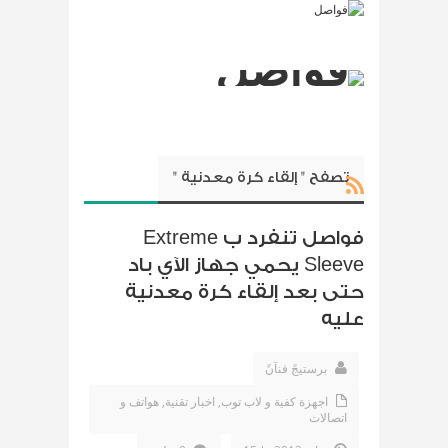
تصفح " إلقاء كرة معدنية "
فواصل تنفرد ب Extreme
Sleeve يحمي جهاز الآي باد
حتى بعد إلقاء كرة معدنية
عليه
برستيجً فنآنً
اجهزة كفية و لاب توب
,
اخبار تقنية
,
هواتف و
اتصالات