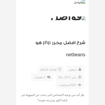
شرح افضل محرر php هو
netbeans
مدهش
php & mysql
يناير 8th, 2012
3 تعليقات
7820مشاهدات
هل أنت من نوعية الاشخاص التى تبحث عن السهولة فى
كتابة الكود وسرعة تنفيذه؟