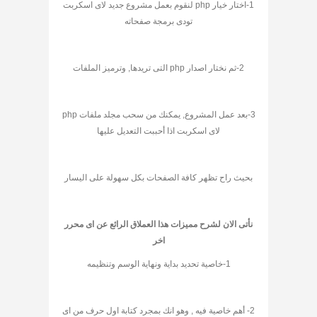
1-اختار خيار php لنقوم بعمل مشروع جديد لاى اسكربت
تودى برمجة صفحاته
2-ثم نختار اصدار php التى تريدها, وترميز الملفات
3-بعد عمل المشروع, يمكنك من سحب مجلد ملفات php
لاى اسكربت اذا أحببت التعديل عليها
بحيث راح تظهر كافة الصفحات بكل سهولة على اليسار
نأتى الان لشرح مميزات هذا العملاق الرائع عن اى محرر
اخر
1-خاصية تحديد بداية ونهاية الوسم وتنظيمه
2- أهم خاصية فيه , وهو انك بمجرد كتابة اول حرف من اى