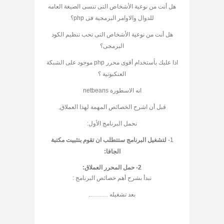
هل أنت من نوعية الأشخاص التى تنسى الصيغة العامه
للدوال والاوامر البرمجية فى php؟
هل أنت من نوعية الأشخاص التى تحب تنظيم الكود
البرمجى؟
اذا عليك بأستخدام أقوى محرر php موجود على الشبكة
العنكبوتية ؟
انه الاسطورة netbeans
قبل أن اشرح الخصائص المهمة لهذا العملاق,
نحمل البرنامج الأول:
1-
لتشغيل البرنامج ستتطلب ان تقوم بتثبيت مكتبة
الجافا:
2-
حمل المحرر العملاق:
نبدأ بشرح أهم خصائص البرنامج :
بعد تشغيله ……….