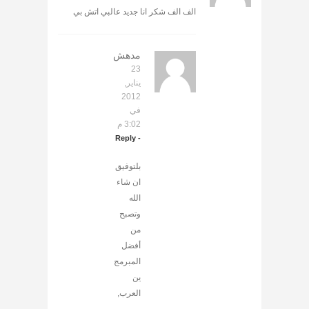
الف الف شكر انا جديد عالبي اتش بي
مدهش
23
يناير,
2012
في
3:02 م
- Reply
بلتوفيق
ان شاء
الله
وتصبح
من
أفضل
المبرمج
ين
العرب,