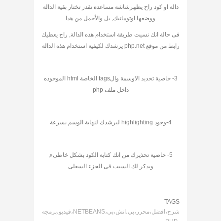
دالة او كود راح يظهرشاشة مساعدة تقدر تختار بقية الدالة
ووضعها اوتوماتيك, بل والأجمل من هذا
فى حالة انك نسيت طريقة استخدام هذه الدالة, راح يعطيك
رابط من موقع php.net يرشدك لكيفية استخدام هذه الدالة
3- خاصية تحديد الاوسمة والtags الخاصة html الموجوده
داخل ملف php
4-وجود highlighting ليرشدك لنهاية الوسم بسرعة
5- خاصية تحذيرك من انك كتابة الكود بشكل خاطىء,
ويذكر لك السبب فى الجزء السفلى
TAGS
شرح،افضل،محرر،بي،اتش،بي،NETBEANS،فيديو،برمجه