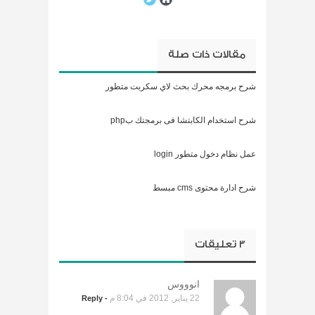
مقالات ذات صلة
شرح برمجه محرك بحث لاي سكربت متطور
شرح استخدام الكابتشا فى برمجتك بphp
عمل نظام دخول متطور login
شرح ادارة محتوى cms مبسط
3 تعليقات
انوووس
22 يناير, 2012 في 8:04 م
- Reply