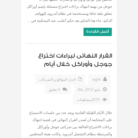
جوجل من تهمة انتهاك براءات اختراع مسجلة بإسم أوراكل
تتعلق بلغة جافا ومستخدمة في نظام أندرويد للهواتف
الذكية. جاء هذا الحكم بعد حكم أعلنت عنه المحكمة في ...
أكمل القراءة
القرار النهائى لبراءات اختراع
جوجل وأوراكل خلال أيام
eight
اخبار المواقع و الشركات
مايو 9th, 2012
0 تعليق
2675مشاهدات
خلال الأيام القليلة القادمة وبعد عدد من جلسات الاستماع
على المحكمة أن تُصدر القرار النهائي في قضية انتهاك
براءات الاختراع العالقة بين شركتى جوجل وأوراكل
والمرتبطة بنظام التشغيل أندرويد. وكانت هيئة المحلفين