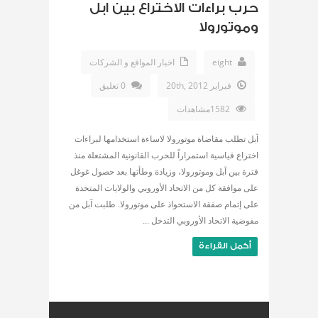
حرب براءات الاختراع بين ابل
وموتورولا
eight
اخبار المواقع و الشركات
فبراير 20th, 2012
0 تعليق
1582مشاهدات
آبل تطلب مقاضاة موتورولا لاساءة استخدامها لبراءات
اختراع قياسية استمراراً للحرب القانونية المشتعلة منذ
فترة بين آبل وموتورولا، وزيادة وطأتها بعد حصول غوغل
على موافقة كل من الاتحاد الأوروبي والولايات المتحدة
على إتمام صفقة الاستحواذ على موتورولا. طلبت آبل من
مفوضية الاتحاد الأوروبي التدخل ...
أكمل القراءة