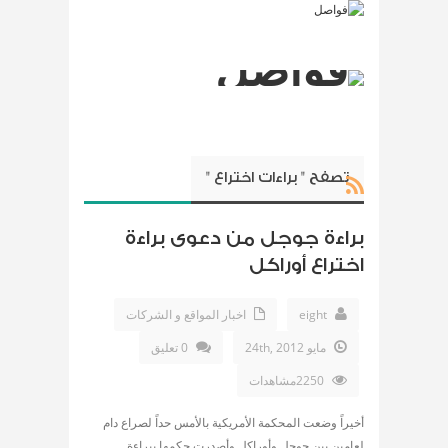
تصفح " براءات اختراع "
براءة جوجل من دعوى براءة
اختراع أوراكل
eight
اخبار المواقع و الشركات
مايو 24th, 2012
0 تعليق
2250مشاهدات
أخيراً وضعت المحكمة الأمريكية بالأمس حداً لصراع دام
لعامين بين جوجل وأوراكل وأصدرت حكمها ببراءة