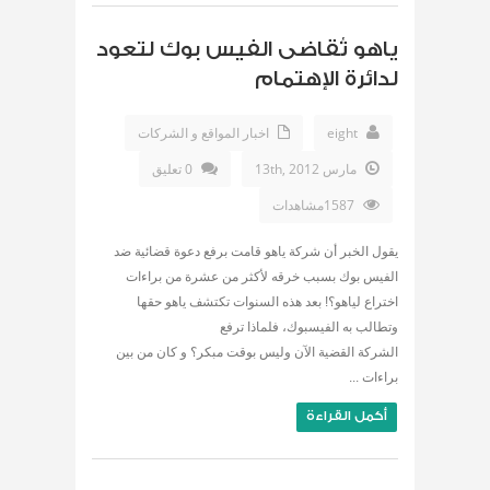
ياهو تُقاضى الفيس بوك لتعود
لدائرة الإهتمام
eight
اخبار المواقع و الشركات
مارس 13th, 2012
0 تعليق
1587مشاهدات
يقول الخبر أن شركة ياهو قامت برفع دعوة قضائية ضد
الفيس بوك بسبب خرقه لأكثر من عشرة من براءات
اختراع لياهو؟! بعد هذه السنوات تكتشف ياهو حقها
وتطالب به الفيسبوك، فلماذا ترفع
الشركة القضية الآن وليس بوقت مبكر؟ و كان من بين
براءات ...
أكمل القراءة