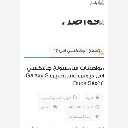
تصفح " جالاكسي اس 4 "
مواصفات سامسونج جالاكسي
اس ديوس بشريحتين Galaxy S
Duos S7562
هاوية
اجهزة كفية و لاب توب
أكتوبر 24th, 2012
1 تعليق
12024مشاهدات