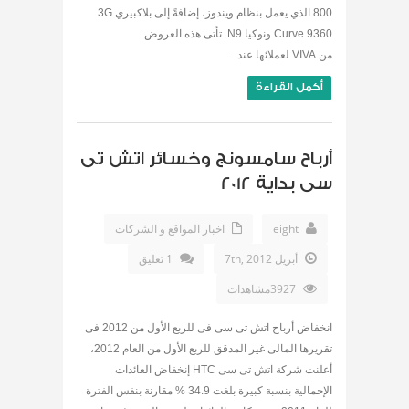
800 الذي يعمل بنظام ويندوز، إضافةً إلى بلاكبيري 3G
Curve 9360 ونوكيا N9. تأتى هذه العروض
من VIVA لعملائها عند ...
أكمل القراءة
أرباح سامسونج وخسائر اتش تى
سى بداية 2012
eight
اخبار المواقع و الشركات
أبريل 7th, 2012
1 تعليق
3927مشاهدات
انخفاض أرباح اتش تى سى فى للربع الأول من 2012 فى
تقريرها المالى غير المدقق للربع الأول من العام 2012،
أعلنت شركة اتش تى سى HTC إنخفاض العائدات
الإجمالية بنسبة كبيرة بلغت 34.9 % مقارنة بنفس الفترة