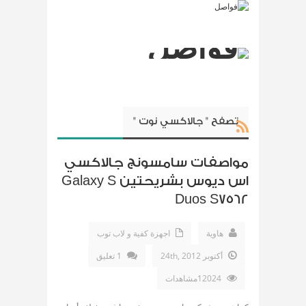
تصفح " جالاكسي نوت "
مواصفات سامسونج جالاكسي
اس ديوس بشريحتين Galaxy S
Duos S7562
هاوية
اجهزة كفية و لاب توب
أكتوبر 24th, 2012
1 تعليق
12024مشاهدات