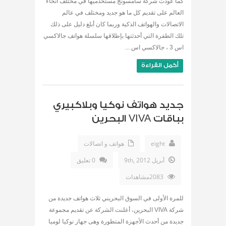
كما عودت شركة سامسونج مستخدميها في مختلف أنحاء
العالم على تقديم كل ما هو جديد ومختلف في عالم
الاتصالات والهواتف الذكية وربما كان أبلغ دليل على ذلك
تلك الطفرة التي أحدثتها بإطلاقها سلسلة هواتف جالاكسي
اس 3 ، جالاكسي اس ...
أكمل القراءة
جديد هواتف نوكيا وبلاكبيري
بباقات VIVA البحرين
eight
هواتف و اتصالات
أبريل 9th, 2012
0 تعليق
2083مشاهدات
للمرة الأولى في السوق البحريني ثلاث هواتف جديدة من
شركة VIVA البحرين، أعلنت الشركة عن تقديم مجموعة
جديدة من أحدث الأجهزة المتطورة وهى جهاز نوكيا لوميا