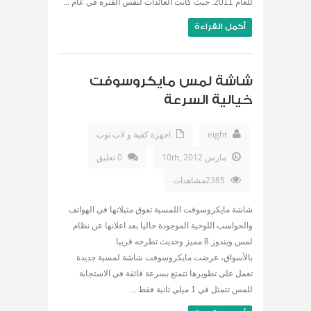
للعام 2011. حيث كانت العائدات لنفس الفترة في عام ...
أكمل القراءة
شاشة لمس مايكروسوفت
خيالية السرعة
eight
اجهزة كفية و لاب توب
مارس 10th, 2012
0 تعليق
2385مشاهدات
شاشة مايكروسوفت اللمسية تفوق مثيلاتها في الهواتف
والحواسب اللوحية الموجودة حاليا بعد اعلانها عن نظام
لمس ويندوز 8 مميز وحديث تطرحه قريبا
بالأسواق، عرضت مايكروسوفت شاشة لمسية جديدة
تعمل على تطويرها تتمتع بسرعة فائقة في الاستجابة
للمس تتمثل في 1 ميلي ثانية فقط ...