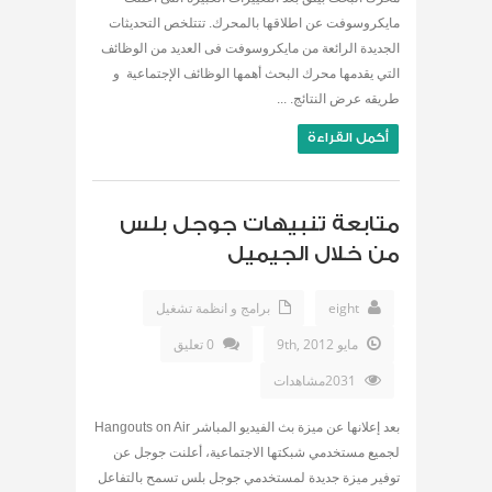
مايكروسوفت عن اطلاقها بالمحرك. تتتلخص التحديثات
الجديدة الرائعة من مايكروسوفت فى العديد من الوظائف
التي يقدمها محرك البحث أهمها الوظائف الإجتماعية و
طريقه عرض النتائج. ...
أكمل القراءة
متابعة تنبيهات جوجل بلس
من خلال الجيميل
eight
برامج و انظمة تشغيل
مايو 9th, 2012
0 تعليق
2031مشاهدات
بعد إعلانها عن ميزة بث الفيديو المباشر Hangouts on Air
لجميع مستخدمي شبكتها الاجتماعية، أعلنت جوجل عن
توفير ميزة جديدة لمستخدمي جوجل بلس تسمح بالتفاعل