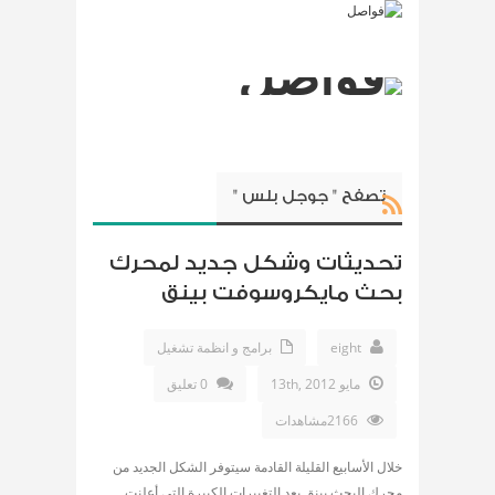
تصفح " جوجل بلس "
تحديثات وشكل جديد لمحرك
بحث مايكروسوفت بينق
eight
برامج و انظمة تشغيل
مايو 13th, 2012
0 تعليق
2166مشاهدات
خلال الأسابيع القليلة القادمة سيتوفر الشكل الجديد من
محرك البحث بينق بعد التغييرات الكبيرة التى أعلنت