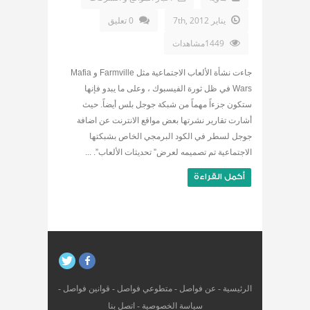
يناير 7th, 2012
0 تعليق
1449مشاهدات
جاءت نشأة الألعاب الاجتماعية مثل Farmville و Mafia
Wars في ظل ثورة الفيسبوك ، وعلى ما يبدو فإنها
ستكون جزءاً مهماً من شبكة جوجل بلس أيضاً. حيث
أشارت تقارير نشرتها بعض مواقع الانترنت عن اضافة
جوجل لسطر في الكود البرمجي الخاص بشبكتها
الاجتماعية تم تصميمه لعرض” تحديثات الألعاب”. ...
أكمل القراءة
الرئيسية
-
عن فواصل
-
متطوعي فواصل
-
قوانين فواصل
-
سياسة الخصوصية
-
اتصل بنا