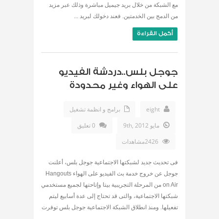
مع الشبكة من خلال بريد جيميل مباشرة وذلك عبر مزيد
من الدمج بين الخدمتين. فعند دخولك لبريد ...
أكمل القراءة
جوجل بلس..دردشة الفيديو
على الهواء وغير محدودة
eight
برامج و انظمة تشغيل
مايو 9th, 2012
0 تعليق
2426مشاهدات
فى تحديث جديد لشبكتها الاجتماعية جوجل بلس، أعلنت
جوجل عن خروج خدمة بث الفيديو على الهواء Hangouts
on Air من المرحلة التجريبية بيتا وإتاحتها لجميع مستخدمي
شبكتها الاجتماعية، والتى قد تحتاج إلى عدة أسابيع ليتم
تفعيلها. ومنذ انطلاق الشبكة الاجتماعية جوجل بلس توفرت
...