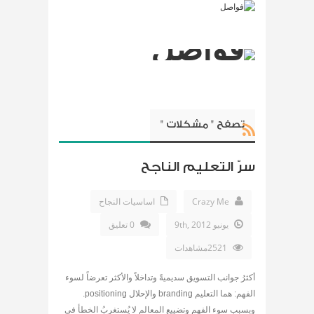
تصفح " مشكلات "
سرّ التعليم الناجح
Crazy Me
اساسيات النجاح
يونيو 9th, 2012
0 تعليق
2521مشاهدات
أكثرُ جوانب التسويق سديميةً وتداخلاً والأكثر تعرضاً لسوء
الفهم: هما التعليم branding والإحلال positioning.
وبسبب سوء الفهم وتضييع المعالم لا يُستغربُ الخطأ في