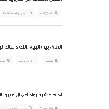
Crazy Me
برامج و انظمة تشغيل
الفرق بين البيج رانك والباك 
مدهش
دروس سيو
يونيو th, 2012
أهم عشرة رواد أعمال غيروا ال
Crazy Me
اخبار المواقع و الشركا