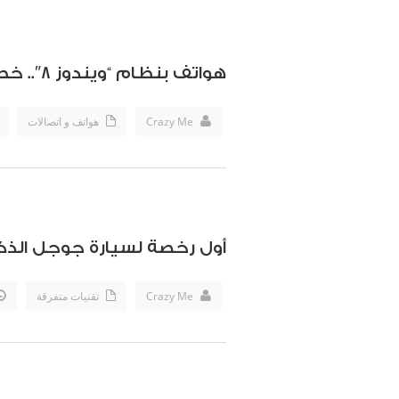
هواتف بنظام “ويندوز 8″.. خطة سامسونج القادمة
Crazy Me
هواتف و اتصالات
أول رخصة لسيارة جوجل الذكي
Crazy Me
تقنيات متفرقة