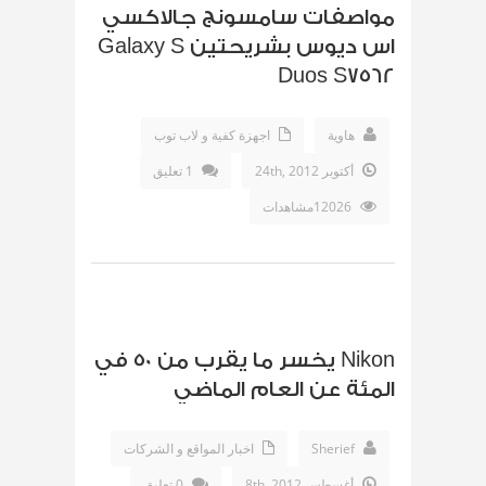
مواصفات سامسونج جالاكسي
اس ديوس بشريحتين Galaxy S
Duos S7562
هاوية
اجهزة كفية و لاب توب
أكتوبر 24th, 2012
1 تعليق
12026مشاهدات
Nikon يخسر ما يقرب من 50 في
المئة عن العام الماضي
Sherief
اخبار المواقع و الشركات
أغسطس 8th, 2012
0 تعليق