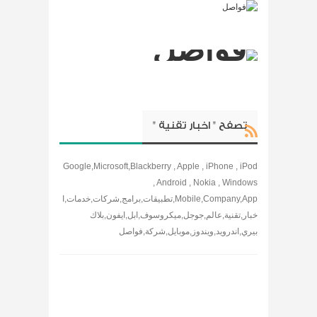
تصفح " اخبار تقنية "
Google,Microsoft,Blackberry , Apple , iPhone , iPod
, Android , Nokia , Windows
Mobile,Company,App,تطبيقات,برامج,شركات,خدمات,ا
خبار,تقنية,عالم,جوجل,ميكروسوف,ابل,ايفون,بلاك
بيري,اندرويد,ويندوز,موبايل,شركة,فواصل