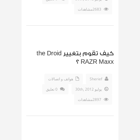
2683مشاهدات
كيف تقوم بتغيير the Droid
RAZR Maxx ؟
Sherief
هواتف و اتصالات
يوليو 30th, 2012
0 تعليق
2897مشاهدات