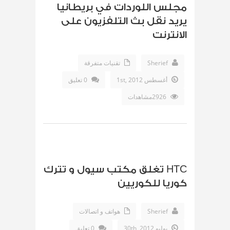
مجلس اللوردات في بريطانيا
يريد نقل بث التلفزيون على
الانترنت
Sherief
تقنيات متفرقة
أغسطس 1st, 2012
0 تعليق
2926مشاهدات
HTC تغلق مكتب سيول و تترك
كوريا للكوريين
Sherief
هواتف و اتصالات
يوليو 30th, 2012
0 تعليق