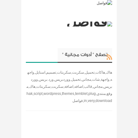
تصفح " أدوات مجانية "
هاك,هاكات,تحميل,سكربت,سكربتات,تصميم,استايل,واجه
ه,واجهة,شات,مجاني,تحميل,ووردبريس,ورد بريس,وورد
بريس,مجاني,قالب,اضافه,اضافة,سكربت,سكربتات,هاك,م
وقع,منتدي,hak,script,wordpress,themes,temblet,plug
in,very,download,فواصل