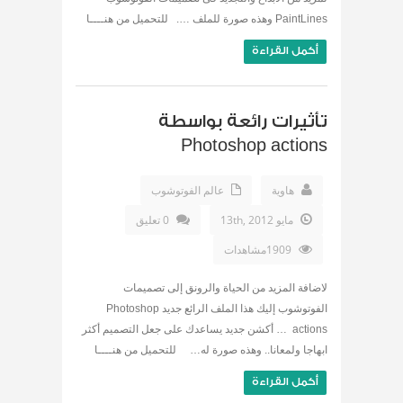
PaintLines وهذه صورة للملف …. للتحميل من هنــــا
أكمل القراءة
تأثيرات رائعة بواسطة
Photoshop actions
هاوية
عالم الفوتوشوب
مايو 13th, 2012
0 تعليق
1909مشاهدات
لاضافة المزيد من الحياة والرونق إلى تصميمات
الفوتوشوب إليك هذا الملف الرائع جديد Photoshop
actions … أكشن جديد يساعدك على جعل التصميم أكثر
ابهاجا ولمعانا.. وهذه صورة له… للتحميل من هنــــا
أكمل القراءة