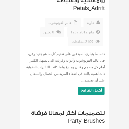
رومانسية وبسيطة
Petals_Adrift
هاوية
عالم الفوتوشوب
مايو 12th, 2012
0 تعليق
2109مشاهدات
دائما ما يتبارى المبدعين على تقديم كل ما هو جديد وفريد
فى عالم الفوتوشوب وأدواته وفرشه التى تسهل الكثير
أمام كل مصمم وفنان ومبدع ولما كانت التأثيرات الضوئية
ذات أهمية بالغة فى اضفاء المزيد من الجمال واللمعان
على أى تصميم ...
أكمل القراءة
لتصميمات أكثر لمعانا فرشاة
Party_Brushes