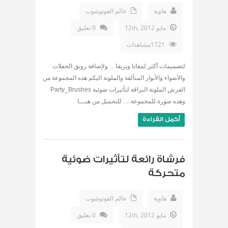
هاوية
عالم الفوتوشوب
مايو 12th, 2012
0 تعليق
1721مشاهدات
لتصميمات أكثر لمعانا وبريقا… ولإضافة رونق الحفلات
والأضواء والأنوار المتألقة والملونة اليكم هذه المجموعة من
الفرش الملونة البراقة لتأثيرات ضوئية Party_Brushes
وهذه صورة للمجموعة…. للتحميل من هنـــا
أكمل القراءة
فرشاة رائعة لتأثيرات ضوئية
متحركة
هاوية
عالم الفوتوشوب
مايو 12th, 2012
0 تعليق