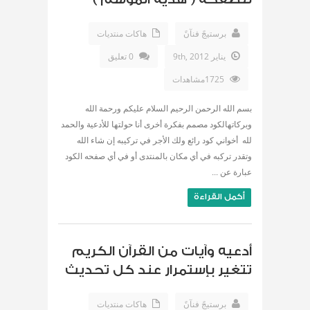
برستيجً فنآنً
هاكات منتديات
يناير 9th, 2012
0 تعليق
1725مشاهدات
بسم الله الرحمن الرحيم السلام عليكم ورحمة الله
وبركاتهالكود مصمم بفكرة أخرى أنا حولتها للأدعية والحمد
لله أخواني كود رائع ولك الأجر في تركيبه إن شاء الله
وتقدر تركبه في أي مكان بالمنتدى أو في أي صفحه الكود
عبارة عن ...
أكمل القراءة
أدعيه وآيات من القرآن الكريم
تتغير بإستمرار عند كل تحديث
برستيجً فنآنً
هاكات منتديات