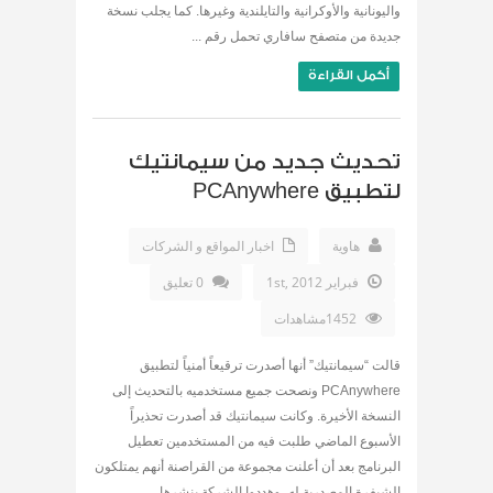
واليونانية والأوكرانية والتايلندية وغيرها. كما يجلب نسخة
جديدة من متصفح سافاري تحمل رقم ...
أكمل القراءة
تحديث جديد من سيمانتيك
لتطبيق PCAnywhere
هاوية
اخبار المواقع و الشركات
فبراير 1st, 2012
0 تعليق
1452مشاهدات
قالت “سيمانتيك” أنها أصدرت ترقيعاً أمنياً لتطبيق
PCAnywhere ونصحت جميع مستخدميه بالتحديث إلى
النسخة الأخيرة. وكانت سيمانتيك قد أصدرت تحذيراً
الأسبوع الماضي طلبت فيه من المستخدمين تعطيل
البرنامج بعد أن أعلنت مجموعة من القراصنة أنهم يمتلكون
الشيفرة المصدرية له، وهددوا الشركة بنشرها ...