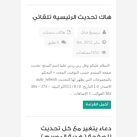
هاك تحديث الرئيسيه تلقائي
برستيجً فنآنً
هاكات منتديات
يناير 9th, 2012
0 تعليق
1652مشاهدات
السلام عليكم وقل ربي زدني علما اسم المنتج: تحديث
صفحة المنتدى حسب التوقيت المحدد + التحكم
بالمجموعات التي يظهر لها التحديث auto_refresh
الاصدار: 1.0 التاريخ: 9 / 8 / 2011م البيئه: 38x – 37x –
36x القوالب: 1 الاضافات: ...
أكمل القراءة
دعاء يتغير مع كل تحديث
للصفحة ( هدية الموسم )