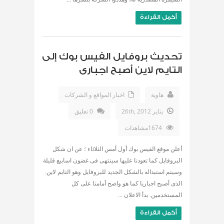
أكمل القراءة
تحديث بروفايل الفيس بوك إلى
التايم لاين أصبح اجبارى
هاوية
اخبار المواقع و الشركات
يناير 26th, 2012
0 تعليق
1674مشاهدات
أعلن موقع الفيس بوك أول أمس الثلاثاء ؛ عن ان شكل
البروفايل كما تعودنا عليها سينتهى فى غضون اسابيع قليلة
وسيتم استبداله بالشكل الجديد للبروفايل وهو التايم لاين.
الذى أصبح اجباريا كما هو واضح أمامنا على كل
المستخدمين. بدأ الاعلان ...
أكمل القراءة