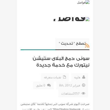
تصفح " تحديث "
سونى :دمج البلاى ستيشن
نيتورك مع خدمة جديدة
هاوية
تقنيات متفرقة
فبراير 8th, 2012
0 تعليق
2057مشاهدات
صرحت اليوم شركة سونى خبر دمجها لخدمة “بلاي ستيشن
نيتورك PlayStation Network” للعب عن طريق الانترنت