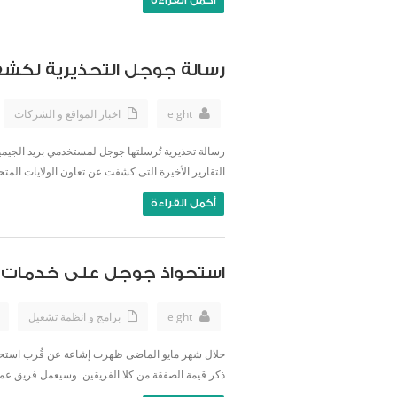
أكمل القراءة
رسالة جوجل التحذيرية لكشف
eight
اخبار المواقع و الشركات
رسالة تحذيرية تُرسلتها جوجل لمستخدمي بريد الجيم
التقارير الأخيرة التى كشفت عن تعاون الولايات المتحدة مع إسرائيل لتطوير في
أكمل القراءة
استحواذ جوجل على خدمات meebo وكويك أوفيس
eight
برامج و انظمة تشغيل
ذكر قيمة الصفقة من كلا الفريقين. وسيعمل فريق عمل meebo .