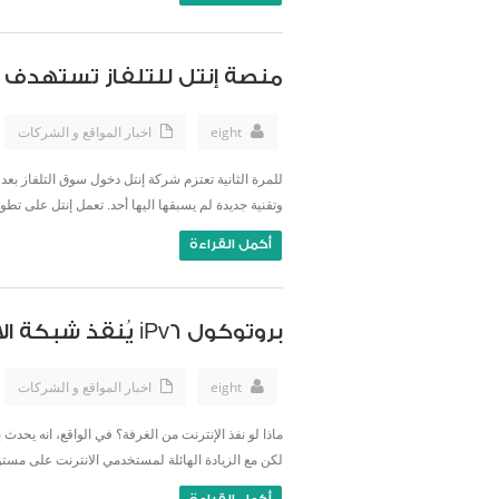
منصة إنتل للتلفاز تستهدف ال
eight
اخبار المواقع و الشركات
للمرة الثانية تعتزم شركة إنتل دخول سوق التلفاز بع
وتقنية جديدة لم يسبقها اليها أحد. تعمل إنتل على تطوير
أكمل القراءة
بروتوكول iPv6 يُنقذ شبكة الانترنت من نفاذ عناوين الآى بى
eight
اخبار المواقع و الشركات
لكن مع الزيادة الهائلة لمستخدمي الانترنت على مستوى