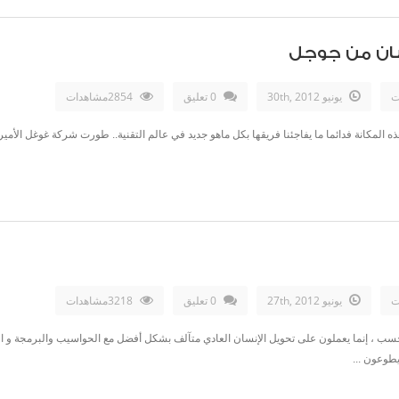
سان من جوجل
ت
يونيو 30th, 2012
0 تعليق
2854مشاهدات
ذه المكانة فدائما ما يفاجئنا فريقها بكل ماهو جديد في عالم التقنية.. طورت شركة غوغل الأ
ت
يونيو 27th, 2012
0 تعليق
3218مشاهدات
ب ، إنما يعملون على تحويل الإنسان العادي متآلف بشكل أفضل مع الحواسيب والبرمجة و ا
يطوعون ...