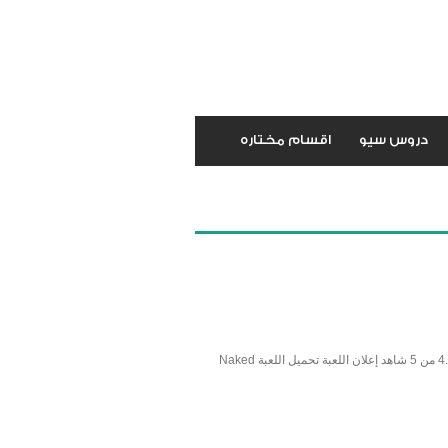
دروس سيو
اقسام مختاره
نقدم لكم اليوم حصريا آخر التحديثات في عالم الألعاب من أندرويد… أفضل الألعاب : Fireballs HD النوع : ذكاء ، إثارة الفئة العمرية : 4+ التقييم : 4.2 من 5 شاهد إعلان اللعبة تحميل اللعبة Naked