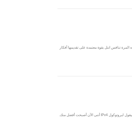
 المرة تنافس انتل بقوة معتمدة على تقديمها أفكار
ماذا لو نفذ الإنترنت من الغرفة؟ في الواقع، انه يحدث بالفعل؟! بهذا التساؤل يوضح موقع جوجل أسباب استخدامه للبروتوكول الجديد والمطور iPv6 ليقول لبروتوكول IPv4 أننى الآن أصبحت أفضل منك.