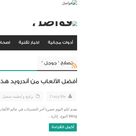
أدوات مجانية
اخبار تقنية
اصحاب
تصفح " جوجل "
أفضل الألعاب من أندرويد هذا 
Crazy Me
برامج و انظمة تشغيل
Wing النوع : إثارة ...
أكمل القراءة