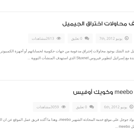
 محاولات اختراق الجيميل
يونيو 7th, 2012
0 تعليق
2613مشاهدات
يل عند الشك بوجود محاولات إختراق مدعومة من جهات حكومية لحساباتهم أو أجهزة الكمبيوتر
روس Stuxnet الذي استهدف المنشآت النووية ...
يونيو 6th, 2012
0 تعليق
3059مشاهدات
خلال شهر مايو الماضى ظهرت إشاعة عن قُرب استحواذ جوجل على موقع خدمة المحادثة ال
..