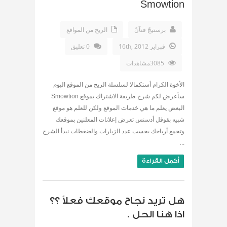
Smowtion
برستيجً فنآنً
الربح من المواقع
فبراير 16th, 2012
0 تعليق
3085مشاهدات
الأخوة الكرام أستكمالا لسلسلة الربح من الموقع اليوم
سأعرض لكم شرح طريقة الاشتراك بموقع Smowtion
البعض يعلم ما هي خدمات الموقع ولكن للعلم هو موقع
شبيه بقوقل أدسنس تعرض إعلانات المعلنين بموقعك
وتجمع أرباحك بحسب عدد الزيارات والضغطات نبدأ الشرح
...
أكمل القراءة
هل تريد نجاح موقعك فعلاً ؟؟
اذا هنا الحل .