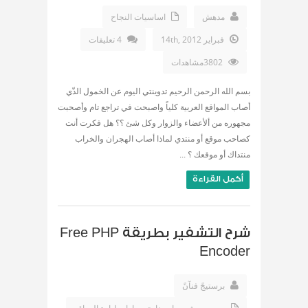
مدهش
اساسيات النجاح
فبراير 14th, 2012
4 تعليقات
3802مشاهدات
بسم الله الرحمن الرحيم تدوينتي اليوم عن الخمول الذّي
أصاب المواقع العربية كلياً واصبحت في تراجع تام وأصحبت
مجهوره من ألأعضاء والزوار وكل شئ ؟؟ هل فكرت أنت
كصاحب موقع أو منتدي لماذا أصاب الهجران والخراب
منتداك أو موقعك ؟ ...
أكمل القراءة
شرح التشفير بطريقة Free PHP
Encoder
برستيجً فنآنً