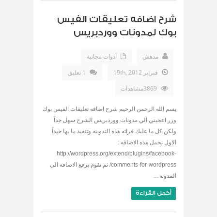
شرح اضافه تعليقات الفيس
بوك لمدونات ووردبريس
مدهش
أدوات مجانية
فبراير 19th, 2012
1 تعليق
3869مشاهدات
بسم الله الرحمن الرحيم شرح اضافه تعليقات الفيس بوك
وزر اعجبني الي مدونات ووردبريس الشرح سهل جداً
ولكن كل ما عليك قرائه هذه التدوينه وتنفيذ ما بها جيداً
الاول نحمل هذه الاضافه :
http://wordpress.org/extend/plugins/facebook-
comments-for-wordpress/ ثم نقوم برفع الاضافه الي
المدونه ...
أكمل القراءة