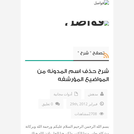
تصفح " شرح "
شرح حذف اسم المدونه من
المواضيع المؤرشفه
مدهش
أدوات مجانية
فبراير 29th, 2012
0 تعليق
2708مشاهدات
بسم الله الرحمن الرحيم السلام عليكم ورحمة الله وبركاتة
مشكلة يعاني منها الكثير ولكن هنا الحل بإذن الله هناك