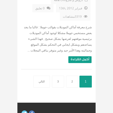
فبراير 13th, 2012
0 تعليق
3319مشاهدات
شرح معرفة أماكن الموديلات بقوالب جوملا : غالبا ما يجد
بعض مستخمي جوملا مشكلا لوجود أماكن الموديلات
برئيسية موقعهم لعرضها بشكل صحيح , فهدا الشىء
يساعدهم وبشكل ايجابي في التحكم بشكل الموقع
وجماليته وهذا الأمر جيد وغير متوفر بباقي المجلات ...
أكمل القراءة
1
2
3
التالي