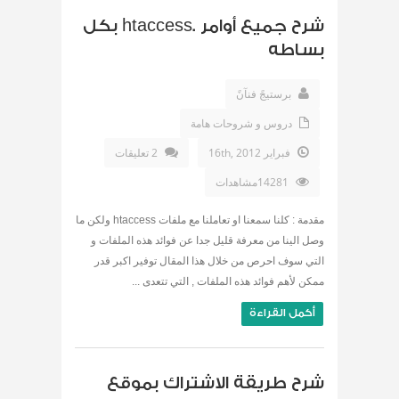
شرح جميع أوامر .htaccess بكل
بساطه
برستيجً فنآنً
دروس و شروحات هامة
فبراير 16th, 2012
2 تعليقات
14281مشاهدات
مقدمة : كلنا سمعنا او تعاملنا مع ملفات htaccess ولكن ما
وصل الينا من معرفة قليل جدا عن فوائد هذه الملفات و
التي سوف احرص من خلال هذا المقال توفير اكبر قدر
ممكن لأهم فوائد هذه الملفات , التي تتعدى ...
أكمل القراءة
شرح طريقة الاشتراك بموقع