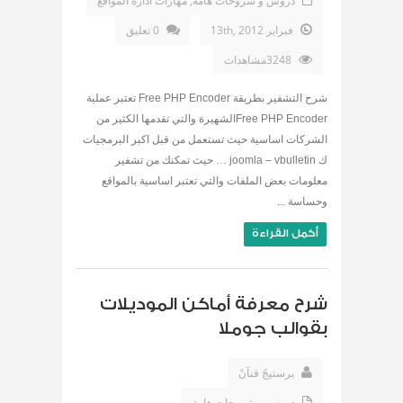
دروس و شروحات هامة
,
مهارات ادارة المواقع
فبراير 13th, 2012
0 تعليق
3248مشاهدات
شرح التشفير بطريقة Free PHP Encoder تعتبر عملية
Free PHP Encoderالشهيرة والتي تقدمها الكثير من
الشركات اساسية حيث تستعمل من قبل اكبر البرمجيات
ك joomla – vbulletin … حيث تمكنك من تشفير
معلومات بعض الملفات والتي تعتبر اساسية بالمواقع
وحساسة ...
أكمل القراءة
شرح معرفة أماكن الموديلات
بقوالب جوملا
برستيجً فنآنً
دروس و شروحات هامة