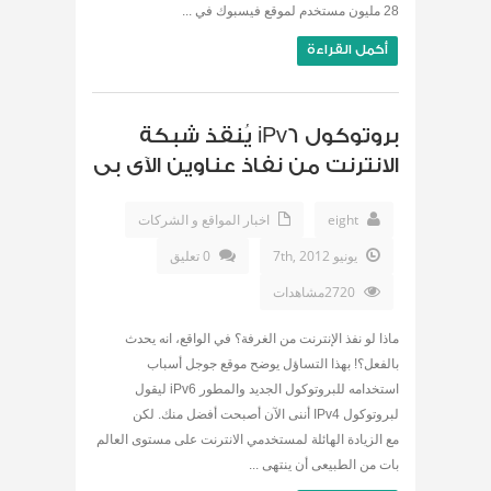
28 مليون مستخدم لموقع فيسبوك في ...
أكمل القراءة
بروتوكول iPv6 يُنقذ شبكة
الانترنت من نفاذ عناوين الآى بى
eight
اخبار المواقع و الشركات
يونيو 7th, 2012
0 تعليق
2720مشاهدات
ماذا لو نفذ الإنترنت من الغرفة؟ في الواقع، انه يحدث
بالفعل؟! بهذا التساؤل يوضح موقع جوجل أسباب
استخدامه للبروتوكول الجديد والمطور iPv6 ليقول
لبروتوكول IPv4 أننى الآن أصبحت أفضل منك. لكن
مع الزيادة الهائلة لمستخدمي الانترنت على مستوى العالم
بات من الطبيعى أن ينتهى ...