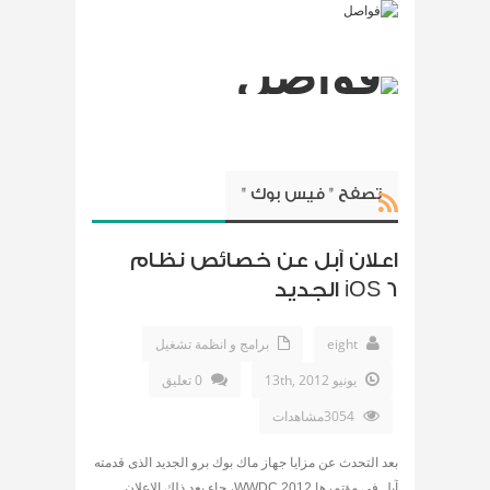
تصفح " فيس بوك "
اعلان آبل عن خصائص نظام
iOS 6 الجديد
eight
برامج و انظمة تشغيل
يونيو 13th, 2012
0 تعليق
3054مشاهدات
بعد التحدث عن مزايا جهاز ماك بوك برو الجديد الذى قدمته
آبل فى مؤتمرها WWDC 2012، جاء بعد ذلك الاعلان