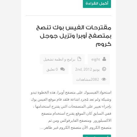
أكمل القراءة
مقترحات الفيس بوك تنصح
بمتصفح أوبرا وتزيل جوجل
كروم
eight
برامج و انظمة تشغيل
يونيو 2nd, 2012
0 تعليق
2082مشاهدات
استحواذ الفيسبوك على متصفح أوبرا، هذه الخطوة تبدو
وشيكة ولم تعد مُجرد اشاعة فلقد قام موقع الفيس بوك
بإجراء تغيير على المتصفحات التي يقترح استخدامها ،
ففي السابق كان الموقع يقترح استخدام متصفح
الاكسبلورور ومتصفح الفايرفوكس ومن ثم
متصفح الكروم. الآن متصفح الكروم غير ظاهر ...