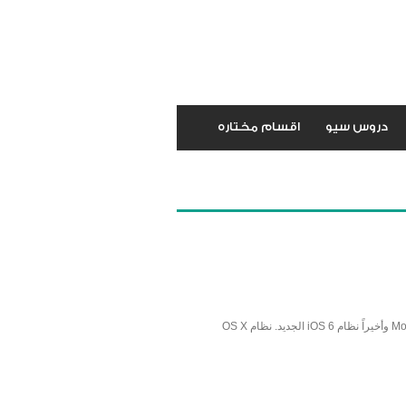
دروس سيو
اقسام مختاره
بعد التحدث عن مزايا جهاز ماك بوك برو الجديد الذى قدمته آبل فى مؤتمرها WWDC 2012، جاء بعد ذلك الاعلان عن نظام ماك الجديد، Mountain Lion وأخيراً نظام iOS 6 الجديد. نظام OS X