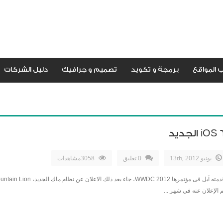
 المواقع
برمجة و تكويد
تصميم و جرافيك
دليل الشركات
يونيو 13th, 2012
0 تعليق
3058مشاهدات