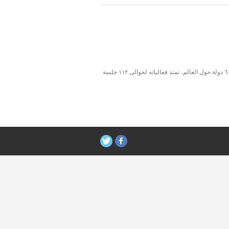
بالأمس بدأ مؤتمر آبل المنتظر WWDC 2012 بسان فرانسيسكو، هذا المؤتمر الذى بيعت جميع تذاكره خلال ساعة و ٤٣ دقيقة للحضور القادمين من ٦٠ دولة حول العالم، تمتد فعالياته لحوالى ١١٢ جلسة