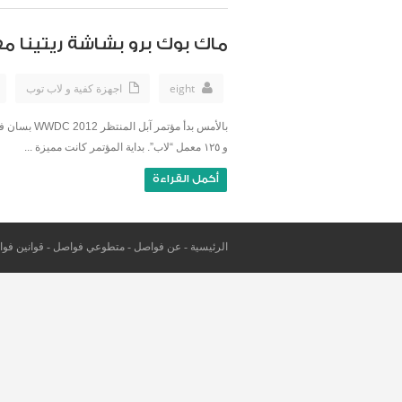
ماك بوك برو بشاشة ريتينا مفاجأ
eight
اجهزة كفية و لاب توب
و ١٢٥ معمل “لاب”. بداية المؤتمر كانت مميزة ...
أكمل القراءة
الرئيسية
-
عن فواصل
-
متطوعي فواصل
-
قوانين فو