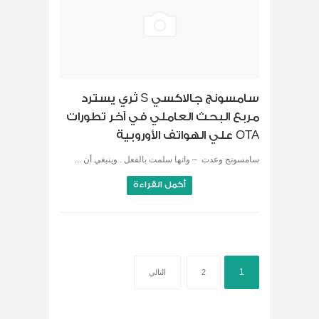
سامسونج جالاكسي S ثري يسترد
مربع البحث العاملي في آخر تطورات
OTA علي الهواتف الأوروبية
سامسونج وعدت – وانها سلمت بالفعل . وينبغي أن ...
أكمل القراءة
1
2
التالي