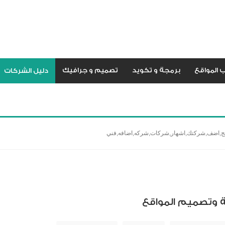
 المواقع
برمجة و تكويد
تصميم و جرافيك
دليل الشركات
مج,اضف,شركتك,اشهار,شركات,شركه,اضافه,فني
 وتصميم المواقع