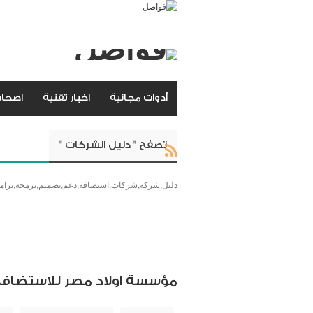
أدوات مجانية
اخبار تقنية
اصحاب
تصفح " دليل الشركات "
دليل,شركة,شركات,استضافه,دعم,تصميم,برمجه,برا
مؤسسة اولاد مصر للاستضافة