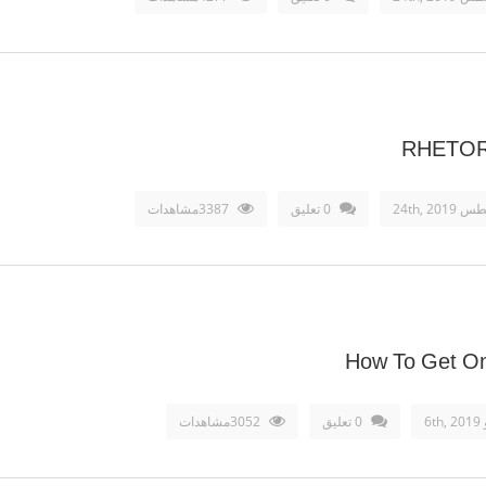
RHETORI
24th, 20
0 تعليق
3387مشاهدات
How To Get Onl
6t
0 تعليق
3052مشاهدات