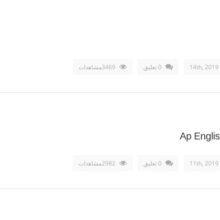
14
0 تعليق
3469مشاهدات
Ap Engli
11
0 تعليق
2982مشاهدات