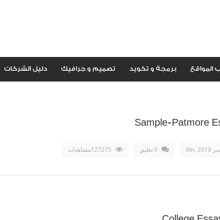
 المواقع
برمجة و تكويد
تصميم و جرافيك
دليل الشركات
Sample-Patmore Es
9th, 20
0 تعليق
127275مشاهدات
College Essa