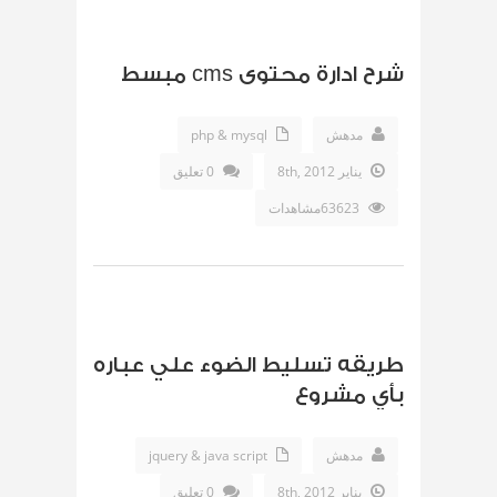
شرح ادارة محتوى cms مبسط
مدهش
php & mysql
يناير 8th, 2012
0 تعليق
63623مشاهدات
طريقه تسليط الضوء علي عباره
بأي مشروع
مدهش
jquery & java script
يناير 8th, 2012
0 تعليق