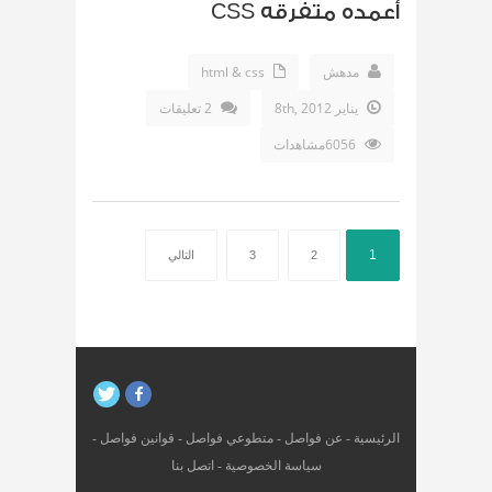
أعمده متفرقه CSS
مدهش
html & css
يناير 8th, 2012
2 تعليقات
6056مشاهدات
1
2
3
التالي
الرئيسية
-
عن فواصل
-
متطوعي فواصل
-
قوانين فواصل
-
سياسة الخصوصية
-
اتصل بنا