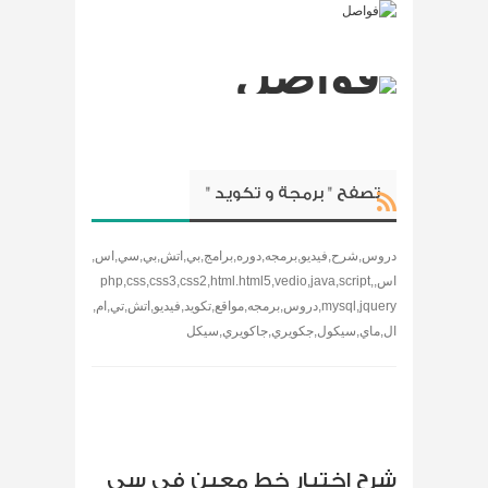
تصفح " برمجة و تكويد "
دروس,شرح,فيديو,برمجه,دوره,برامج,بي,اتش,بي,سي,اس,
اس,php,css,css3,css2,html.html5,vedio,java,script,
mysql,jquery,دروس,برمجه,مواقع,تكويد,فيديو,اتش,تي,ام,
ال,ماي,سيكول,جكويري,جاكويري,سيكل
شرح اختيار خط معين في سي