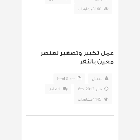
3160مشاهدات
عمل تكبير وتصغير لعنصر
معين بالنقر
مدهش
html & css
يناير 8th, 2012
1 تعليق
4445مشاهدات