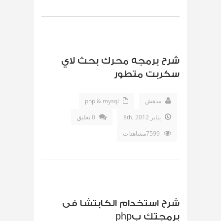
شرح برمجه محرك بحث لاي
سكربت متطور
مدهش
php & mysql
يناير 8th, 2012
0 تعليق
7599مشاهدات
شرح استخدام الكابتشا فى
برمجتك بphp