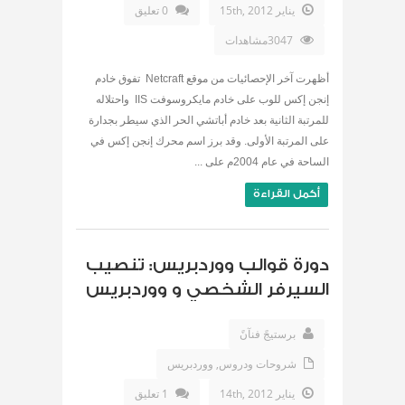
يناير 15th, 2012
0 تعليق
3047مشاهدات
أظهرت آخر الإحصائيات من موقع Netcraft تفوق خادم
إنجن إكس للوب على خادم مايكروسوفت IIS واحتلاله
للمرتبة الثانية بعد خادم أباتشي الحر الذي سيطر بجدارة
على المرتبة الأولى. وقد برز اسم محرك إنجن إكس في
الساحة في عام 2004م على ...
أكمل القراءة
دورة قوالب ووردبريس: تنصيب
السيرفر الشخصي و ووردبريس
برستيجً فنآنً
شروحات ودروس
,
ووردبريس
يناير 14th, 2012
1 تعليق