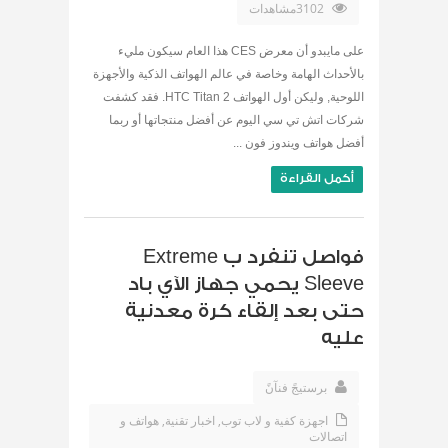
3102مشاهدات
على مايبدو أن معرض CES هذا العام سيكون مليء
بالأحداث الهامة وخاصة في عالم الهواتف الذكية والأجهزة
اللوحية, وليكن أول الهواتف HTC Titan 2. فقد كشفت
شركات اتش تي سي اليوم عن أفضل منتجاتها أو ربما
أفضل هواتف ويندوز فون ...
أكمل القراءة
فواصل تنفرد ب Extreme
Sleeve يحمي جهاز الآي باد
حتى بعد إلقاء كرة معدنية
عليه
برستيجً فنآنً
اجهزة كفية و لاب توب
,
اخبار تقنية
,
هواتف و
اتصالات