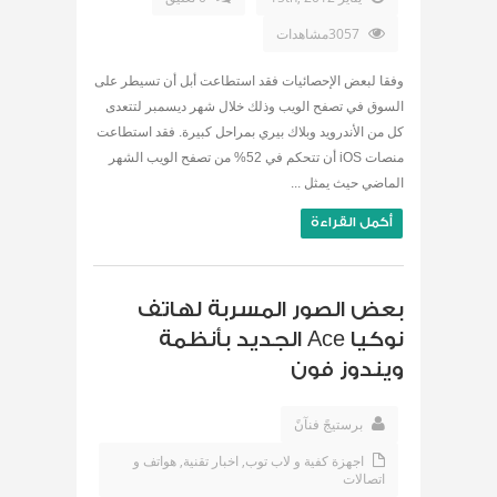
3057مشاهدات
وفقا لبعض الإحصائيات فقد استطاعت أبل أن تسيطر على
السوق في تصفح الويب وذلك خلال شهر ديسمبر لتتعدى
كل من الأندرويد وبلاك بيري بمراحل كبيرة. فقد استطاعت
منصات iOS أن تتحكم في 52% من تصفح الويب الشهر
الماضي حيث يمثل ...
أكمل القراءة
بعض الصور المسربة لهاتف
نوكيا Ace الجديد بأنظمة
ويندوز فون
برستيجً فنآنً
اجهزة كفية و لاب توب
,
اخبار تقنية
,
هواتف و
اتصالات