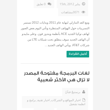
يناير 15th, 2012
0 تعليق
3071مشاهدات
ومع العد التنازلي لنهاية عام 2011 وبدايات 2012 تستمر
التسريبات حول الهواتف المنتظرة وتأتي اليوم بعض الصور
لهاتف نوكيا الجديد ACE بأنظمة ويندوز فون. وعلى مايبدو
أن الهاتف الجديد سوف ينطلق تحت شبكات LTE من
شركات AT&T. ويأتي الهاتف الجديد ...
أكمل القراءة
لغات البرمجة مفتوحة المصدر
لا تزال هي الأكثر شعبية
برستيجً فنآنً
اخبار المواقع و الشركات
,
اخبار تقنية
,
برامج و
انظمة تشغيل