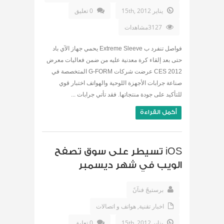
يناير 15th, 2012
0 تعليق
3127مشاهدات
فواصل تنفرد ب Extreme Sleeve يحمي جهاز الآي باد
حتى بعد إلقاء كرة معدنية عليه من ضمن فعاليات معرض
CES 2012 عرضت شركات G-FORM المتخصصة في
صناعة جرابات الأجهزة اللوحية والهواتف اختبار قوي
للتأكيد على جودة منتجاتها. فقد تأتي جرابات ...
أكمل القراءة
iOS تسيطر على سوق تصفح
الويب في شهر ديسمبر
برستيجً فنآنً
اخبار تقنية
,
هواتف و اتصالات
يناير 15th, 2012
0 تعليق