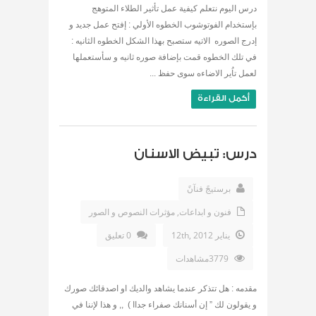
درس اليوم نتعلم كيفية عمل تأثير الطلاء المتوهج
بإستخدام الفوتوشوب الخطوه الأولي : إفتح عمل جديد و
إدرج الصوره الاتيه ستصبح بهذا الشكل الخطوه الثانيه :
في تلك الخطوه قمت بإضافة صوره ثانيه و سأستعملها
لعمل تاُير الاضاءه سوى حفظ ...
أكمل القراءة
درس: تبيض الاسنان
برستيجً فنآنً
فنون و ابداعات
,
مؤثرات النصوص و الصور
يناير 12th, 2012
0 تعليق
3779مشاهدات
مقدمه : هل تتذكر عندما يشاهد والديك او اصدقائك صورك
و يقولون لك ” إن أسنانك صفراء جداا ) ,, و هذا لإننا في