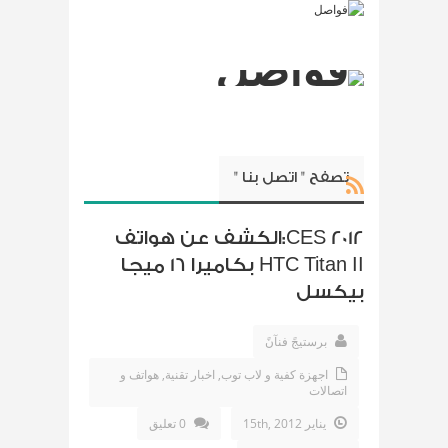
تصفح " اتصل بنا "
CES 2012:الكشف عن هواتف
HTC Titan II بكاميرا 16 ميجا
بيكسل
برستيجً فنآنً
اجهزة كفية و لاب توب
,
اخبار تقنية
,
هواتف و
اتصالات
يناير 15th, 2012
0 تعليق