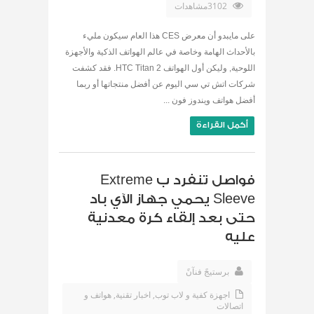
3102مشاهدات
على مايبدو أن معرض CES هذا العام سيكون مليء
بالأحداث الهامة وخاصة في عالم الهواتف الذكية والأجهزة
اللوحية, وليكن أول الهواتف HTC Titan 2. فقد كشفت
شركات اتش تي سي اليوم عن أفضل منتجاتها أو ربما
أفضل هواتف ويندوز فون ...
أكمل القراءة
فواصل تنفرد ب Extreme
Sleeve يحمي جهاز الآي باد
حتى بعد إلقاء كرة معدنية
عليه
برستيجً فنآنً
اجهزة كفية و لاب توب
,
اخبار تقنية
,
هواتف و
اتصالات