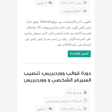
يناير 15th, 2012
0 تعليق
3047مشاهدات
أظهرت آخر الإحصائيات من موقع Netcraft تفوق خادم
إنجن إكس للوب على خادم مايكروسوفت IIS واحتلاله
للمرتبة الثانية بعد خادم أباتشي الحر الذي سيطر بجدارة
على المرتبة الأولى. وقد برز اسم محرك إنجن إكس في
الساحة في عام 2004م على ...
أكمل القراءة
دورة قوالب ووردبريس: تنصيب
السيرفر الشخصي و ووردبريس
برستيجً فنآنً
شروحات ودروس
,
ووردبريس
يناير 14th, 2012
1 تعليق