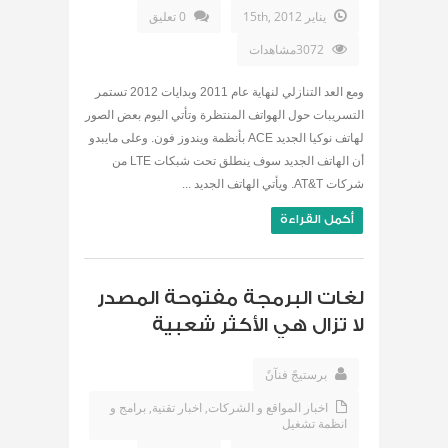
يناير 15th, 2012
0 تعليق
3072مشاهدات
ومع العد التنازلي لنهاية عام 2011 وبدايات 2012 تستمر
التسريبات حول الهواتف المنتظرة وتأتي اليوم بعض الصور
لهاتف نوكيا الجديد ACE بأنظمة ويندوز فون. وعلى مايبدو
أن الهاتف الجديد سوف ينطلق تحت شبكات LTE من
شركات AT&T. ويأتي الهاتف الجديد ...
أكمل القراءة
لغات البرمجة مفتوحة المصدر
لا تزال هي الأكثر شعبية
برستيجً فنآنً
اخبار المواقع و الشركات
,
اخبار تقنية
,
برامج و
انظمة تشغيل