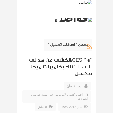
تصفح " اضافات تحميل "
CES 2012:الكشف عن هواتف
HTC Titan II بكاميرا 16 ميجا
بيكسل
برستيجً فنآنً
اجهزة كفية و لاب توب
,
اخبار تقنية
,
هواتف و
اتصالات
يناير 15th, 2012
0 تعليق