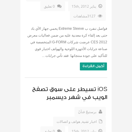
يناير 15th, 2012
0 تعليق
3127مشاهدات
فواصل تنفرد ب Extreme Sleeve يحمي جهاز الآي باد
حتى بعد إلقاء كرة معدنية عليه من ضمن فعاليات معرض
CES 2012 عرضت شركات G-FORM المتخصصة في
صناعة جرابات الأجهزة اللوحية والهواتف اختبار قوي
للتأكيد على جودة منتجاتها. فقد تأتي جرابات ...
أكمل القراءة
iOS تسيطر على سوق تصفح
الويب في شهر ديسمبر
برستيجً فنآنً
اخبار تقنية
,
هواتف و اتصالات
يناير 15th, 2012
0 تعليق