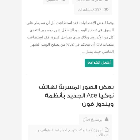
3057مشاهدات
وفقا لبعض الإحصائيات فقد استطاعت أبل أن تسيطر على
السوق في تصفح الويب وذلك خلال شهر ديسمبر لتتعدى
كل من الأندرويد وبلاك بيري بمراحل كبيرة. فقد استطاعت
منصات iOS أن تتحكم في 52% من تصفح الويب الشهر
الماضي حيث يمثل ...
أكمل القراءة
بعض الصور المسربة لهاتف
نوكيا Ace الجديد بأنظمة
ويندوز فون
برستيجً فنآنً
اجهزة كفية و لاب توب
,
اخبار تقنية
,
هواتف و
اتصالات