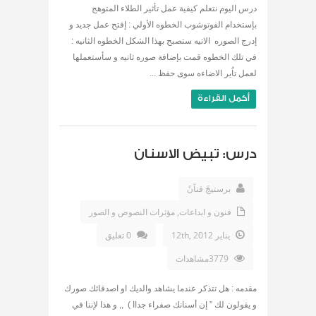
درس اليوم نتعلم كيفية عمل تأثير الطلاء المتوهج
بإستخدام الفوتوشوب الخطوه الأولي : إفتح عمل جديد و
إدرج الصوره الاتيه ستصبح بهذا الشكل الخطوه الثانيه :
في تلك الخطوه قمت بإضافة صوره ثانيه و سأستعملها
لعمل تاُير الاضاءه سوى حفظ ...
أكمل القراءة
درس: تبيض الاسنان
برستيجً فنآنً
فنون و ابداعات
,
مؤثرات النصوص و الصور
يناير 12th, 2012
0 تعليق
3779مشاهدات
مقدمه : هل تتذكر عندما يشاهد والديك او اصدقائك صورك
و يقولون لك ” إن أسنانك صفراء جداا ) ,, و هذا لإننا في