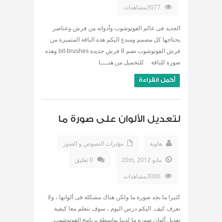
3077مشاهدات
الجديد فى عالم الفوتوشوب وأدواته من فرش وعناصر
يحتاجها كل مصمم ومبدع اليكم هذه الباقة المتميزة من
فرش الفوتوشوب تضم 8 فرش جديدة bit-brushes وهذه
صورة للباقة للتحميل من هنــــا
أكمل القراءة
لتعديل الألوان على صورة ما
هاوية
مؤثرات النصوص و الصور
مايو 20th, 2012
0 تعليق
3006مشاهدات
كثيرا ما نجد صورة ما ولكن هناك مشكلة فى ألوانها ، ولا
نعرف كيف. اليكم درس اليوم ، سوف نتعلم معا كيفية
تعديل ألوان صورة ما لدينا بواسطة برنامج الفوتوشوب.