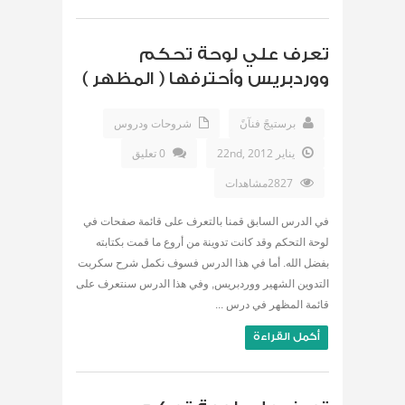
تعرف علي لوحة تحكم
ووردبريس وأحترفها ( المظهر )
برستيجً فنآنً
شروحات ودروس
يناير 22nd, 2012
0 تعليق
2827مشاهدات
في الدرس السابق قمنا بالتعرف على قائمة صفحات في
لوحة التحكم وقد كانت تدوينة من أروع ما قمت بكتابته
بفضل الله. أما في هذا الدرس فسوف نكمل شرح سكربت
التدوين الشهير ووردبريس, وفي هذا الدرس سنتعرف على
قائمة المظهر في درس ...
أكمل القراءة