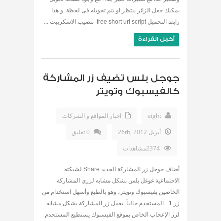
يمكنك جعل الزائر ينتظر او يتم تحويله فى لحظة. و هذا
رابط التحميل free short url script تنصيب الاسكريبت ...
أكمل القراءة
جوجل بلس تضيف زر المشاركة
كالفيسبوك وتويتر
eight
اخبار المواقع و الشركات
أبريل 26th, 2012
0 تعليق
2374مشاهدات
أضاف جوجل زر المشاركة الجديد Share لشبكته
الاجتماعية غوغل بلس بشكل مشابه لزري المشاركة
الخاصين بفيسبوك وتويتر، وهو بالطبع وأسهل استخدام من
زر 1+ المستخدم حالياً. يعمل زر المشاركة بشكل مشابه
لزر الإعجاب الخاص بموقع الفيسبوك يستطيع المستخدم