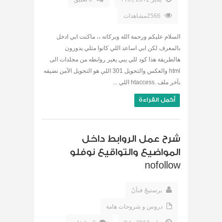
2566مشاهدات
السلام عليكم ورحمة الله وبركاته ،، ماكنت ابي ادخل
بالمعرف لكن ابي اساعد اللي كانوا مثلي يدورون
هالطريقة هذا كود للي يبي يغير روابطه من مجلدات الى
html والعكس والتحويل 301 اللي هو التحويل الآمن نضيفه
بآخر ملف .htaccess اللي ...
أكمل القراءة
شرح عمل الروابط داخل
المواضيع والتواقيع نوفلو
nofollow
برستيجً فنآنً
دروس و شروحات هامة