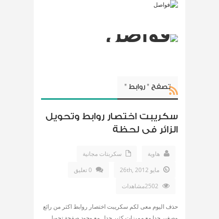
تصفح " روابط "
سكريبت اختصار روابط وتحويل
الزائر فى لحظة
هاوية
سكربتات مجانية
مايو 26th, 2012
0 تعليق
2502مشاهدات
حذف اليوم معى لكم سكريبت اختصار روابط اكثر من رائع
وصغير جدا مع مميزات كثير جدا . مع وجود صفحة تحويل