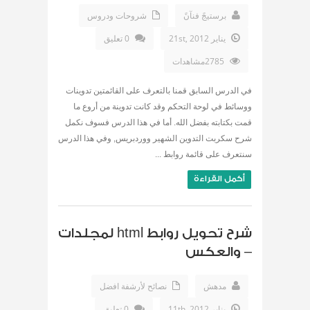
برستيجً فنآنً
شروحات ودروس
يناير 21st, 2012
0 تعليق
2785مشاهدات
في الدرس السابق قمنا بالتعرف على القائمتين تدوينات
ووسائط في لوحة التحكم وقد كانت تدوينة من أروع ما
قمت بكتابته بفضل الله. أما في هذا الدرس فسوف نكمل
شرح سكربت التدوين الشهير ووردبريس, وفي هذا الدرس
سنتعرف على قائمة روابط ...
أكمل القراءة
شرح تحويل روابط html لمجلدات
– والعكس
مدهش
نصائح لأرشفة افضل
يناير 11th, 2012
0 تعليق