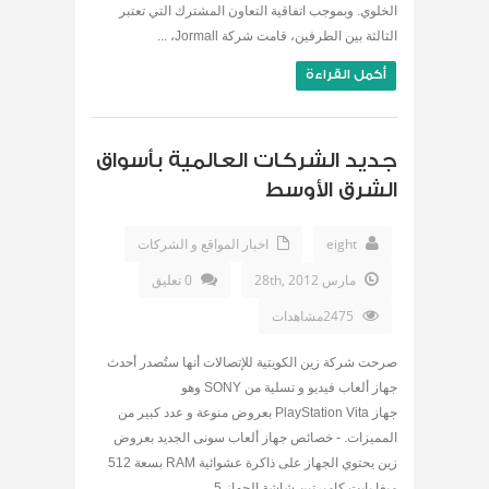
الخلوي. وبموجب اتفاقية التعاون المشترك التي تعتبر
الثالثة بين الطرفين، قامت شركة Jormall، ...
أكمل القراءة
جديد الشركات العالمية بأسواق
الشرق الأوسط
eight
اخبار المواقع و الشركات
مارس 28th, 2012
0 تعليق
2475مشاهدات
صرحت شركة زين الكويتية للإتصالات أنها ستُصدر أحدث
جهاز ألعاب فيديو و تسلية من SONY وهو
جهاز PlayStation Vita بعروض منوعة و عدد كبير من
المميزات. - خصائص جهاز ألعاب سونى الجديد بعروض
زين يحتوي الجهاز على ذاكرة عشوائية RAM بسعة 512
ميغا بايت كاميرتين شاشة الجهاز 5 ...