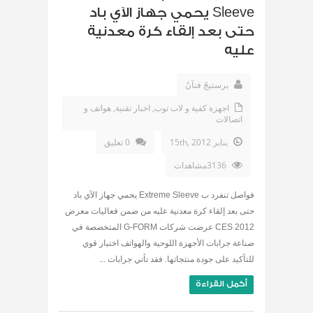
Sleeve يحمي جهاز الآي باد
حتى بعد إلقاء كرة معدنية
عليه
برستيجً فنآنً
اجهزة كفية و لاب توب
,
اخبار تقنية
,
هواتف و
اتصالات
يناير 15th, 2012
0 تعليق
3136مشاهدات
فواصل تنفرد ب Extreme Sleeve يحمي جهاز الآي باد
حتى بعد إلقاء كرة معدنية عليه من ضمن فعاليات معرض
CES 2012 عرضت شركات G-FORM المتخصصة في
صناعة جرابات الأجهزة اللوحية والهواتف اختبار قوي
للتأكيد على جودة منتجاتها. فقد تأتي جرابات ...
أكمل القراءة