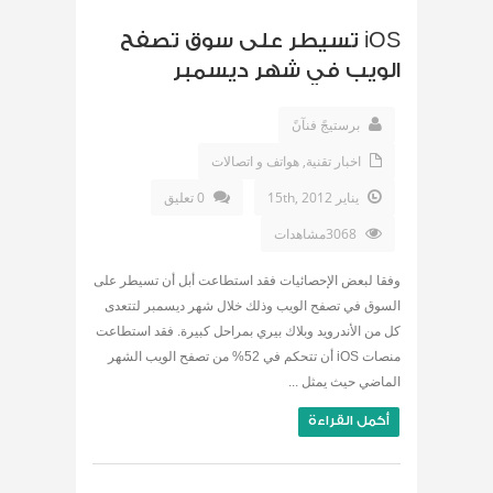
iOS تسيطر على سوق تصفح
الويب في شهر ديسمبر
برستيجً فنآنً
اخبار تقنية
,
هواتف و اتصالات
يناير 15th, 2012
0 تعليق
3068مشاهدات
وفقا لبعض الإحصائيات فقد استطاعت أبل أن تسيطر على
السوق في تصفح الويب وذلك خلال شهر ديسمبر لتتعدى
كل من الأندرويد وبلاك بيري بمراحل كبيرة. فقد استطاعت
منصات iOS أن تتحكم في 52% من تصفح الويب الشهر
الماضي حيث يمثل ...
أكمل القراءة