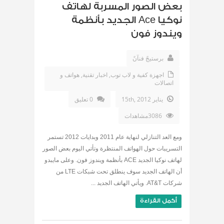
بعض الصور المسربة لهاتف
نوكيا Ace الجديد بأنظمة
ويندوز فون
برستيجً فنآنً
اجهزة كفية و لاب توب
,
اخبار تقنية
,
هواتف و
اتصالات
يناير 15th, 2012
0 تعليق
3086مشاهدات
ومع العد التنازلي لنهاية عام 2011 وبدايات 2012 تستمر
التسريبات حول الهواتف المنتظرة وتأتي اليوم بعض الصور
لهاتف نوكيا الجديد ACE بأنظمة ويندوز فون. وعلى مايبدو
أن الهاتف الجديد سوف ينطلق تحت شبكات LTE من
شركات AT&T. ويأتي الهاتف الجديد ...
أكمل القراءة