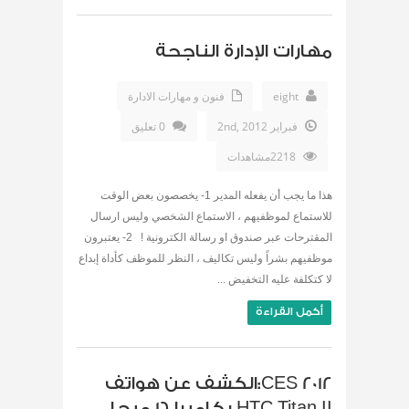
مهارات الإدارة الناجحة
eight
فنون و مهارات الادارة
فبراير 2nd, 2012
0 تعليق
2218مشاهدات
هذا ما يجب أن يفعله المدير 1- يخصصون بعض الوقت
للاستماع لموظفيهم ، الاستماع الشخصي وليس ارسال
المقترحات عبر صندوق او رسالة الكترونية ! 2- يعتبرون
موظفيهم بشراً وليس تكاليف ، النظر للموظف كأداة إبداع
لا كتكلفة عليه التخفيض ...
أكمل القراءة
CES 2012:الكشف عن هواتف
HTC Titan II بكاميرا 16 ميجا