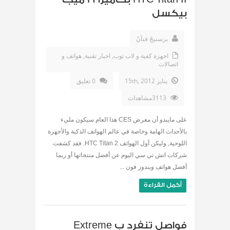
بيكسل
برستيجً فنآنً
اجهزة كفية و لاب توب
,
اخبار تقنية
,
هواتف و
اتصالات
يناير 15th, 2012
0 تعليق
3113مشاهدات
على مايبدو أن معرض CES هذا العام سيكون مليء
بالأحداث الهامة وخاصة في عالم الهواتف الذكية والأجهزة
اللوحية, وليكن أول الهواتف HTC Titan 2. فقد كشفت
شركات اتش تي سي اليوم عن أفضل منتجاتها أو ربما
أفضل هواتف ويندوز فون ...
أكمل القراءة
فواصل تنفرد ب Extreme