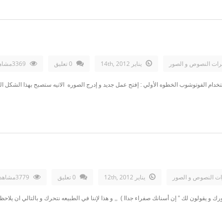
رات النصوص و الصور
يناير 14th, 2012
0 تعليق
3369مشاهدات
ستخدام الفوتوشوب الخطوه الأولي : إفتح عمل جديد و إدرج الصوره الاتيه ستصبح بهذا الشكل 
ات النصوص و الصور
يناير 12th, 2012
0 تعليق
3779مشاهدات
ك و يقولون لك ” إن أسنانك صفراء جداا ) ,, و هذا لإننا في الطبيعه نتحرك و بالتالي ان يلا