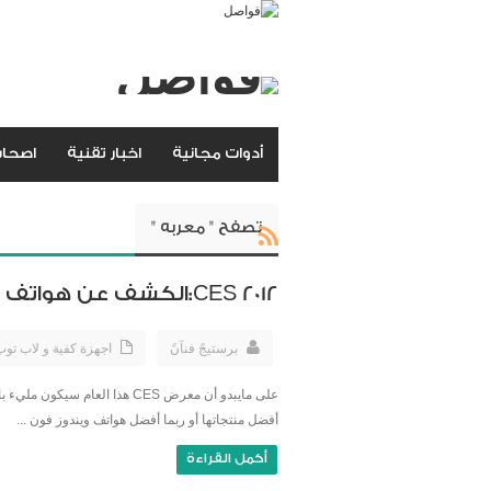
أدوات مجانية
اخبار تقنية
اصحاب
تصفح " معربه "
CES 2012:الكشف عن هواتف HTC Titan II بكاميرا 16 ميجا بيكسل
برستيجً فنآنً
اجهزة كفية و لاب تو
أفضل منتجاتها أو ربما أفضل هواتف ويندوز فون ...
أكمل القراءة