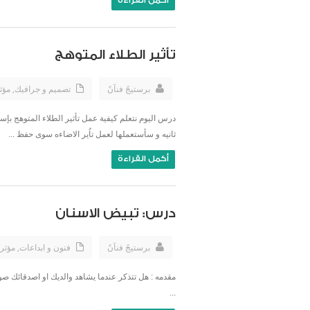
أكمل القراءة
تأثير الطلاء المتوهج
برستيجً فنآنً
تصميم و جرافيك
,
مؤث
درس اليوم نتعلم كيفية عمل تأثير الطلاء المتوهج بإ
ثانيه و سأستعملها لعمل تاُير الاضاءه سوى حفظ ...
أكمل القراءة
درس: تبيض الاسنان
برستيجً فنآنً
فنون و ابداعات
,
مؤثر
مقدمه : هل تتذكر عندما يشاهد والديك او اصدقائك صور
...