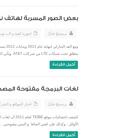
بعض الصور المسربة لهاتف نوكيا Ace الجديد بأنظمة وي
برستيجً فنآنً
اجهزة كفية و لاب تو
ينطلق تحت شبكات LTE من شركات AT&T. ويأتي الهاتف الجديد ...
أكمل القراءة
لغات البرمجة مفتوحة المصدر 
برستيجً فنآنً
اخبار المواقع و الشر
كشفت إحصائيا
الأوائل ، وكذلك فإن لغتي الجافا و السي مفتوحتي ...
أكمل القراءة