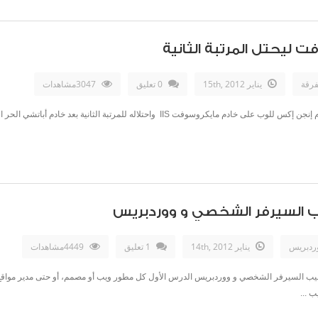
فرقة
يناير 15th, 2012
0 تعليق
3047مشاهدات
أظهرت آخر الإحصائيات من موقع Netcraft تفوق خادم إنجن إكس للوب على خادم مايكروسوفت IIS 
ب السيرفر الشخصي و ووردبريس
ردبريس
يناير 14th, 2012
1 تعليق
4449مشاهدات
يب السيرفر الشخصي و ووردبريس الدرس الأول كل مطور ويب أو مصمم، أو حتى مدير مواقع ع
 ...