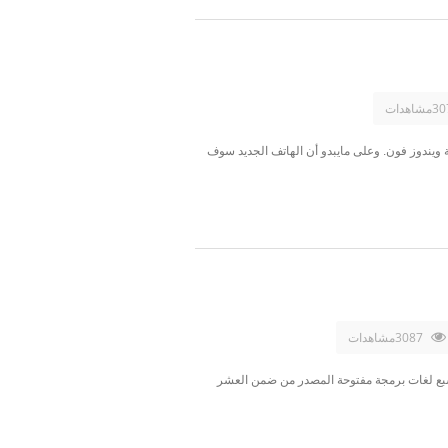
اية عام 2011 وبدايات 2012 تستمر التسريبات حول الهواتف المنتظرة وتأتي اليوم بعض الصور لهاتف نوكيا الجديد ACE بأنظمة ويندوز فون. وعلى مايبدو أن الهاتف الجديد سوف
3087مشاهدات
حيث أن هناك سبع لغات برمجة مفتوحة المصدر من ضمن العشر