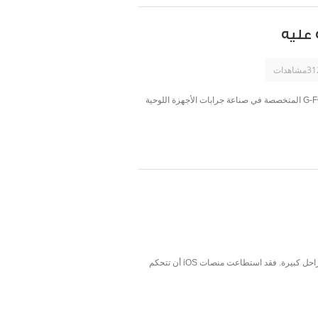
فواصل تنفرد ب Extreme Sleeve يحمي جهاز الآي باد حتى بعد إلقاء كرة معدنية عليه من ضمن فعاليات معرض CES 2012 عرضت شركات G-FORM المتخصصة في صناعة جرابات الأجهزة اللوحية
وفقا لبعض الإحصائيات فقد استطاعت أبل أن تسيطر على السوق في تصفح الويب وذلك خلال شهر ديسمبر لتتعدى كل من الأندرويد وبلاك بيري بمراحل كبيرة. فقد استطاعت منصات iOS أن تتحكم