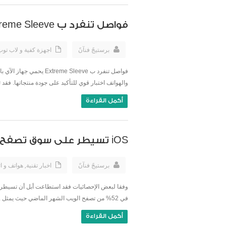
فواصل تنفرد ب Extreme Sleeve يحمي جهاز الآي باد حتى بعد إلقاء كرة معدنية عليه
برستيجً فنآنً
اجهزة كفية و لاب تو
والهواتف اختبار قوي للتأكيد على جودة منتجاتها. فقد ت
أكمل القراءة
iOS تسيطر على سوق تصفح الويب في شهر ديسمبر
برستيجً فنآنً
اخبار تقنية
,
هواتف و ا
في 52% من تصفح الويب الشهر الماضي حيث يمثل ...
أكمل القراءة