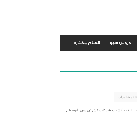
دروس سيو
اقسام مختاره
على مايبدو أن معرض CES هذا العام سيكون مليء بالأحداث الهامة وخاصة في عالم الهواتف الذكية والأجهزة اللوحية, وليكن أول الهواتف HTC Titan 2. فقد كشفت شركات اتش تي سي اليوم عن