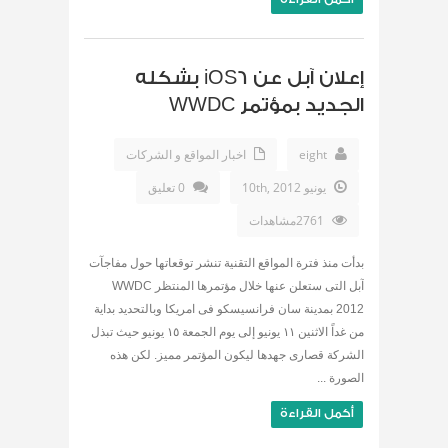
إعلان آبل عن iOS6 بشكله
الجديد بمؤتمر WWDC
eight
اخبار المواقع و الشركات
يونيو 10th, 2012
0 تعليق
2761مشاهدات
بدأت منذ فترة المواقع التقنية تنشر توقعاتها حول مفاجآت
آبل التى ستعلن عنها خلال مؤتمرها المنتظر WWDC
2012 بمدينة سان فرانسيسكو فى امريكا وبالتحديد بداية
من غداً الاثنين ١١ يونيو إلى يوم الجمعة ١٥ يونيو حيث تبذل
الشركة قصارى جهدها ليكون المؤتمر مميز. لكن هذه
الصورة ...
أكمل القراءة