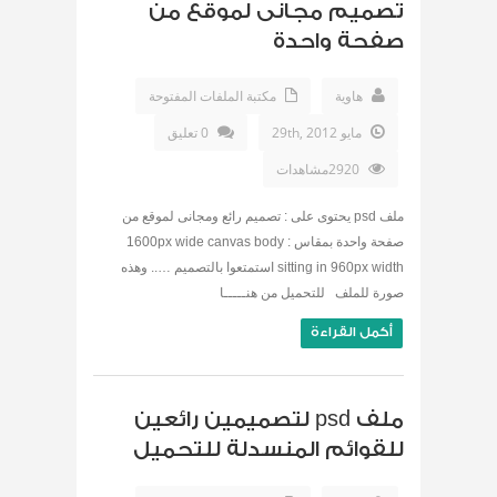
تصميم مجانى لموقع من
صفحة واحدة
هاوية
مكتبة الملفات المفتوحة
مايو 29th, 2012
0 تعليق
2920مشاهدات
ملف psd يحتوى على : تصميم رائع ومجانى لموقع من
صفحة واحدة بمقاس : 1600px wide canvas body
sitting in 960px width استمتعوا بالتصميم ….. وهذه
صورة للملف للتحميل من هنـــــا
أكمل القراءة
ملف psd لتصميمين رائعين
للقوائم المنسدلة للتحميل