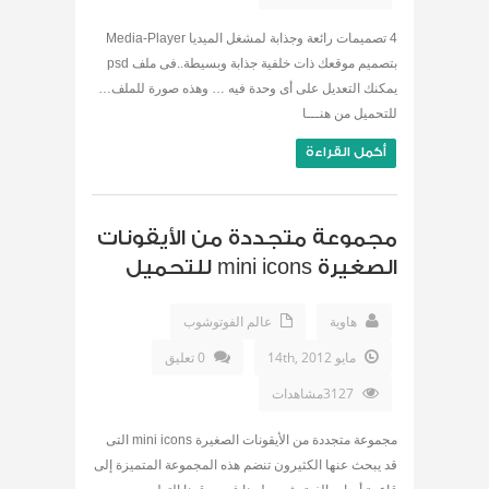
4 تصميمات رائعة وجذابة لمشغل الميديا Media-Player
بتصميم موقعك ذات خلفية جذابة وبسيطة..فى ملف psd
يمكنك التعديل على أى وحدة فيه … وهذه صورة للملف…
للتحميل من هنـــا
أكمل القراءة
مجموعة متجددة من الأيقونات
الصغيرة mini icons للتحميل
هاوية
عالم الفوتوشوب
مايو 14th, 2012
0 تعليق
3127مشاهدات
مجموعة متجددة من الأيقونات الصغيرة mini icons التى
قد يبحث عنها الكثيرون تنضم هذه المجموعة المتميزة إلى