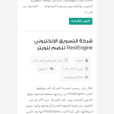
قاعدة أدوات الفوتوشوب لدينا فى موقعنا التطويرى
المتميز. واليكم صور من هذه المجموعة… للتحميل من
هنــــا
أكمل القراءة
شركة التسويق الإلكتروني
RestEngine تنضم لتويتر
eight
اخبار المواقع و الشركات
مايو 13th, 2012
0 تعليق
2454مشاهدات
خلال بيان رسمي اصدرته الشركة على موقعها،
أعلنت RestEngine عن ترحيبها بصفقة إستحواذ موقع
التدوين المصغر تويتر على الشركة. حتى الآن لم يتم
الكشف عن قيمة الصفقة الجديدة أو هدفها وكيف سيتم
استغلالها، لكن كما أعلنت RestEngine أنها بعد عامين