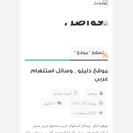
تصفح " موقع "
موقع دليلو , وسائل استلهام
عربي
مدهش
أدوات مجانية
يونيو 27th, 2012
0 تعليق
3320مشاهدات
موقع دليلو , وسائل استلهام عربي مجتمع عربي مميز
لتبادل المعرفة، يسعى لإثراء المحتوى العربي و توفير بوابة