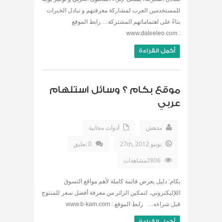
للمستخدمين العرب لمشاركة معرفتهم و تبادل الخبرات
بناءً على اهتماماتهم المشتركة… رابط الموقع
: www.daleeleo.com
أكمل القراءة
موقع بكام ؟ وسائل استلهام
عربي
مدهش
أدوات مجانية
يونيو 27th, 2012
0 تعليق
2806مشاهدات
بكام: دليل يعرض قائمة كاملة لأهم مواقع التسوق
اللإليكتروني، لتمكين الزائر من معرفة أفضل سعر للمنتوج
قبل شراءه… رابط الموقع : www.b-kam.com
أكمل القراءة