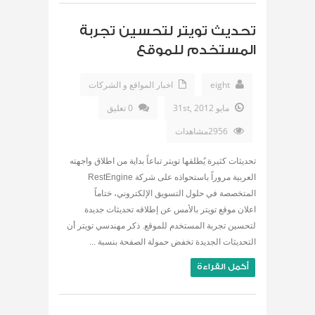
تحديث تويتر لتحسين تجربة
المستخدم للموقع
eight
اخبار المواقع و الشركات
مايو 31st, 2012
0 تعليق
2956مشاهدات
تحديثات كثيرة يُطلقها تويتر تباعاً بداية من اطلاق واجهته
العربية مروراً باستحواذه على شركة RestEngine
المتخصصة في حلول التسويق الإلكتروني، ختاماً
اعلان موقع تويتر بالأمس عن إطلاقه تحديثات جديدة
لتحسين تجربة المستخدم للموقع. ذكر مهندسي تويتر أن
التحديثات الجديدة تخفض حمولة الصفحة بنسبة ...
أكمل القراءة