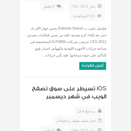
يناير 15th, 2012
0 تعليق
3133مشاهدات
فواصل تنفرد ب Extreme Sleeve يحمي جهاز الآي باد
حتى بعد إلقاء كرة معدنية عليه من ضمن فعاليات معرض
CES 2012 عرضت شركات G-FORM المتخصصة في
صناعة جرابات الأجهزة اللوحية والهواتف اختبار قوي
للتأكيد على جودة منتجاتها. فقد تأتي جرابات ...
أكمل القراءة
iOS تسيطر على سوق تصفح
الويب في شهر ديسمبر
برستيجً فنآنً
اخبار تقنية
,
هواتف و اتصالات
يناير 15th, 2012
0 تعليق