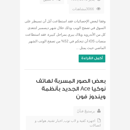
3066مشاهدات
وفقا لبعض الإحصائيات فقد استطاعت أبل أن تسيطر على
السوق في تصفح الويب وذلك خلال شهر ديسمبر لتتعدى
كل من الأندرويد وبلاك بيري بمراحل كبيرة. فقد استطاعت
منصات iOS أن تتحكم في 52% من تصفح الويب الشهر
الماضي حيث يمثل ...
أكمل القراءة
بعض الصور المسربة لهاتف
نوكيا Ace الجديد بأنظمة
ويندوز فون
برستيجً فنآنً
اجهزة كفية و لاب توب
,
اخبار تقنية
,
هواتف و
اتصالات