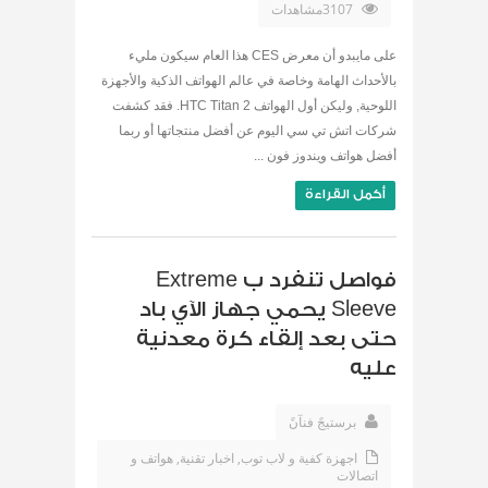
3107مشاهدات
على مايبدو أن معرض CES هذا العام سيكون مليء
بالأحداث الهامة وخاصة في عالم الهواتف الذكية والأجهزة
اللوحية, وليكن أول الهواتف HTC Titan 2. فقد كشفت
شركات اتش تي سي اليوم عن أفضل منتجاتها أو ربما
أفضل هواتف ويندوز فون ...
أكمل القراءة
فواصل تنفرد ب Extreme
Sleeve يحمي جهاز الآي باد
حتى بعد إلقاء كرة معدنية
عليه
برستيجً فنآنً
اجهزة كفية و لاب توب
,
اخبار تقنية
,
هواتف و
اتصالات