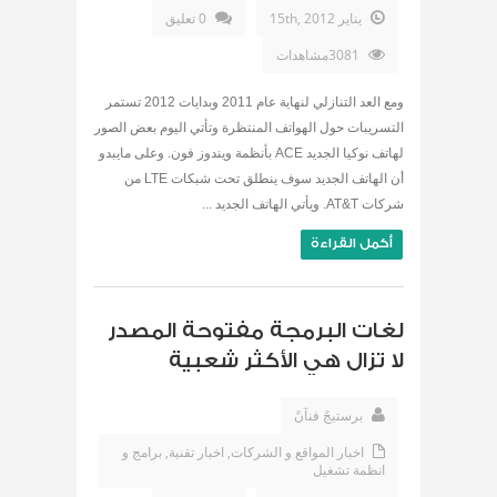
يناير 15th, 2012
0 تعليق
3081مشاهدات
ومع العد التنازلي لنهاية عام 2011 وبدايات 2012 تستمر
التسريبات حول الهواتف المنتظرة وتأتي اليوم بعض الصور
لهاتف نوكيا الجديد ACE بأنظمة ويندوز فون. وعلى مايبدو
أن الهاتف الجديد سوف ينطلق تحت شبكات LTE من
شركات AT&T. ويأتي الهاتف الجديد ...
أكمل القراءة
لغات البرمجة مفتوحة المصدر
لا تزال هي الأكثر شعبية
برستيجً فنآنً
اخبار المواقع و الشركات
,
اخبار تقنية
,
برامج و
انظمة تشغيل