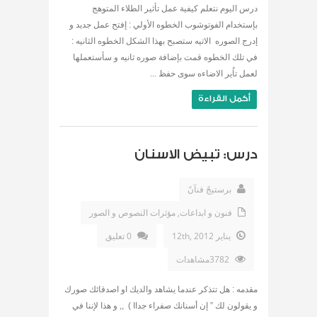
درس اليوم نتعلم كيفية عمل تأثير الطلاء المتوهج
بإستخدام الفوتوشوب الخطوه الأولي : إفتح عمل جديد و
إدرج الصوره الاتيه ستصبح بهذا الشكل الخطوه الثانيه :
في تلك الخطوه قمت بإضافة صوره ثانيه و سأستعملها
لعمل تاُير الاضاءه سوى حفظ ...
أكمل القراءة
درس: تبيض الاسنان
برستيجً فنآنً
فنون و ابداعات
,
مؤثرات النصوص و الصور
يناير 12th, 2012
0 تعليق
3782مشاهدات
مقدمه : هل تتذكر عندما يشاهد والديك او اصدقائك صورك
و يقولون لك ” إن أسنانك صفراء جداا ) ,, و هذا لإننا في