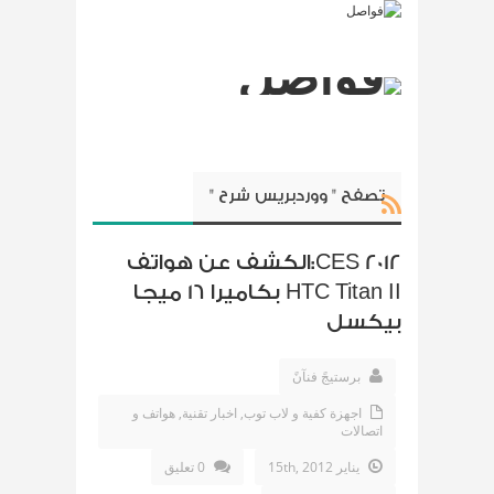
تصفح " ووردبريس شرح "
CES 2012:الكشف عن هواتف
HTC Titan II بكاميرا 16 ميجا
بيكسل
برستيجً فنآنً
اجهزة كفية و لاب توب
,
اخبار تقنية
,
هواتف و
اتصالات
يناير 15th, 2012
0 تعليق