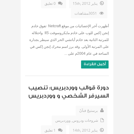
يناير 15th, 2012
0 تعليق
3051مشاهدات
أظهرت آخر الإحصائيات من موقع Netcraft تفوق خادم
إنجن إكس للوب على خادم مايكروسوفت IIS واحتلاله
للمرتبة الثانية بعد خادم أباتشي الحر الذي سيطر بجدارة
على المرتبة الأولى. وقد برز اسم محرك إنجن إكس في
الساحة في عام 2004م على ...
أكمل القراءة
دورة قوالب ووردبريس: تنصيب
السيرفر الشخصي و ووردبريس
برستيجً فنآنً
شروحات ودروس
,
ووردبريس
يناير 14th, 2012
1 تعليق