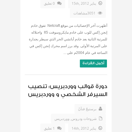
يناير 15th, 2012
0 تعليق
3051مشاهدات
أظهرت آخر الإحصائيات من موقع Netcraft تفوق خادم
إنجن إكس للوب على خادم مايكروسوفت IIS واحتلاله
للمرتبة الثانية بعد خادم أباتشي الحر الذي سيطر بجدارة
على المرتبة الأولى. وقد برز اسم محرك إنجن إكس في
الساحة في عام 2004م على ...
أكمل القراءة
دورة قوالب ووردبريس: تنصيب
السيرفر الشخصي و ووردبريس
برستيجً فنآنً
شروحات ودروس
,
ووردبريس
يناير 14th, 2012
1 تعليق