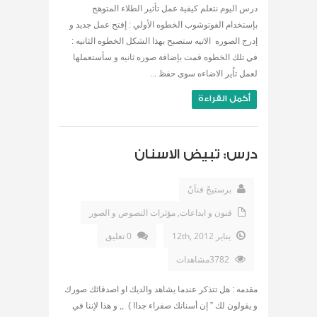
درس اليوم نتعلم كيفية عمل تأثير الطلاء المتوهج
بإستخدام الفوتوشوب الخطوه الأولي : إفتح عمل جديد و
إدرج الصوره الاتيه ستصبح بهذا الشكل الخطوه الثانيه :
في تلك الخطوه قمت بإضافة صوره ثانيه و سأستعملها
لعمل تاُير الاضاءه سوى حفظ ...
أكمل القراءة
درس: تبيض الاسنان
برستيجً فنآنً
فنون و ابداعات
,
مؤثرات النصوص و الصور
يناير 12th, 2012
0 تعليق
3782مشاهدات
مقدمه : هل تتذكر عندما يشاهد والديك او اصدقائك صورك
و يقولون لك ” إن أسنانك صفراء جداا ) ,, و هذا لإننا في