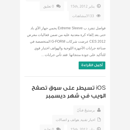
يناير 15th, 2012
0 تعليق
3133مشاهدات
فواصل تنفرد ب Extreme Sleeve يحمي جهاز الآي باد
حتى بعد إلقاء كرة معدنية عليه من ضمن فعاليات معرض
CES 2012 عرضت شركات G-FORM المتخصصة في
صناعة جرابات الأجهزة اللوحية والهواتف اختبار قوي
للتأكيد على جودة منتجاتها. فقد تأتي جرابات ...
أكمل القراءة
iOS تسيطر على سوق تصفح
الويب في شهر ديسمبر
برستيجً فنآنً
اخبار تقنية
,
هواتف و اتصالات
يناير 15th, 2012
0 تعليق