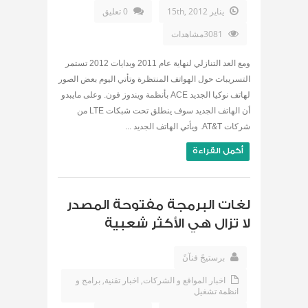
يناير 15th, 2012
0 تعليق
3081مشاهدات
ومع العد التنازلي لنهاية عام 2011 وبدايات 2012 تستمر
التسريبات حول الهواتف المنتظرة وتأتي اليوم بعض الصور
لهاتف نوكيا الجديد ACE بأنظمة ويندوز فون. وعلى مايبدو
أن الهاتف الجديد سوف ينطلق تحت شبكات LTE من
شركات AT&T. ويأتي الهاتف الجديد ...
أكمل القراءة
لغات البرمجة مفتوحة المصدر
لا تزال هي الأكثر شعبية
برستيجً فنآنً
اخبار المواقع و الشركات
,
اخبار تقنية
,
برامج و
انظمة تشغيل