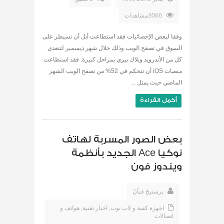
3066مشاهدات
وفقا لبعض الإحصائيات فقد استطاعت أبل أن تسيطر على
السوق في تصفح الويب وذلك خلال شهر ديسمبر لتتعدى
كل من الأندرويد وبلاك بيري بمراحل كبيرة. فقد استطاعت
منصات iOS أن تتحكم في 52% من تصفح الويب الشهر
الماضي حيث يمثل ...
أكمل القراءة
بعض الصور المسربة لهاتف
نوكيا Ace الجديد بأنظمة
ويندوز فون
برستيجً فنآنً
اجهزة كفية و لاب توب
,
اخبار تقنية
,
هواتف و
اتصالات