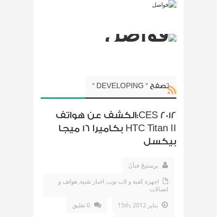
تصفح " DEVELOPING "
CES 2012:الكشف عن هواتف
HTC Titan II بكاميرا 16 ميجا
بيكسل
برستيجً فنآنً
اجهزة كفية و لاب توب
,
اخبار تقنية
,
هواتف و
اتصالات
يناير 15th, 2012
0 تعليق