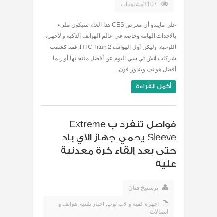
3107مشاهدات
على مايبدو أن معرض CES هذا العام سيكون مليء
بالأحداث الهامة وخاصة في عالم الهواتف الذكية والأجهزة
اللوحية, وليكن أول الهواتف HTC Titan 2. فقد كشفت
شركات اتش تي سي اليوم عن أفضل منتجاتها أو ربما
أفضل هواتف ويندوز فون ...
أكمل القراءة
فواصل تنفرد ب Extreme
Sleeve يحمي جهاز الآي باد
حتى بعد إلقاء كرة معدنية
عليه
برستيجً فنآنً
اجهزة كفية و لاب توب
,
اخبار تقنية
,
هواتف و
اتصالات