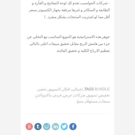
- شركات الحواسيب تقدم لك لوحة المفاتيح و الفأرة و
الطابعة و السكانر و غيرها مرفقة بجهاز الكمبيوتر بسعر
أقل مما لو اشتريت المنتجات بشكل منفرد . !
جوهر هذه الاستراتيجية هو التنويع المناسب مع التخلي عن
جزء من هامش الربح مقابل تحقيق مبيعات اعلى بالتالي
تعظيم الارباح الكلية و تحقيق الفائدة.
BUNDLE
TAGS
,
اجمالى
,
افكار
,
التسويق
,
تحفيز
,
تخفيض
,
تسويق
,
شركات
,
عرض
,
فردى
,
ماكدونالدز
,
مبيعات
,
مستهلك
,
منتج