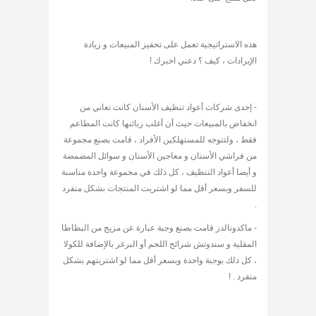
هذه الاستراتيجية تعمل على تحفيز المبيعات و زيادة
الإيرادات ، كيف ؟ دعني اخبرك !
- إحدى شركات أعواد تنظيف الأسنان كانت تعاني من
انخفاض بالمبيعات حيث أن أغلب زبائنها كانت المطاعم
فقط ، ولتتوجه للمستهلكين الأفراد ، قامت بصنع مجموعة
من فراشي الأسنان و معاجين الأسنان و سوائل المضمضة
و أيضا أعواد التنظيف ، كل ذلك في مجموعة واحدة مناسبة
للسفر وبسعر أقل مما لو اشتريت المنتجات بشكل منفرد
.
- ماكدونالدز قامت بصنع وجبة عبارة عن مزيج من البطاطا
المقلية و سندوتش شرائح اللحم أو البرغر بالإضافة للكولا
، كل ذلك بوجبة واحدة وبسعر أقل مما لو اشتريتهم بشكل
منفرد . !