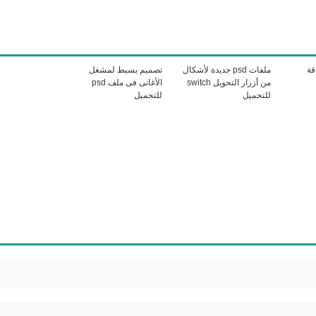
قة
ملفات psd جديدة لأشكال
تصميم بسيط لمشغل
من أزرار التحويل switch
الأغانى فى ملف psd
للتحميل
للتحميل