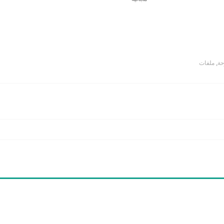
حة
,
ملفات