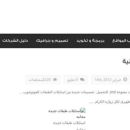
 المواقع
برمجة و تكويد
تصميم و جرافيك
دليل الشركات
ية
فبراير 14th, 2012
0 تعليق
2229مشاهدات
الطبقات للفوتوشوب…
طويرى لكل زواره الكرام ….
استايلات طبقات جديدة
مجانية