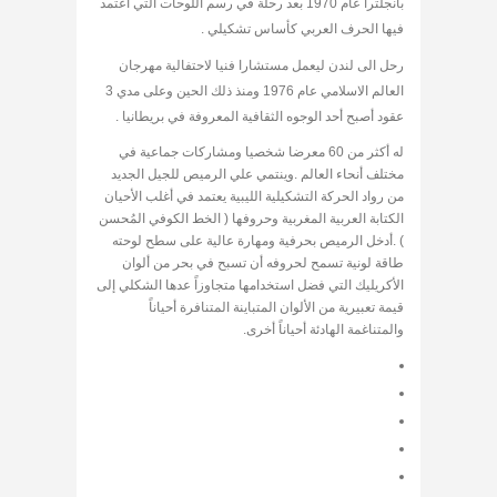
بانجلترا عام 1970 بعد رحلة في رسم اللوحات التي اعتمد
فيها الحرف العربي كأساس تشكيلي .
رحل الى لندن ليعمل مستشارا فنيا لاحتفالية مهرجان
العالم الاسلامي عام 1976 ومنذ ذلك الحين وعلى مدي 3
عقود أصبح أحد الوجوه الثقافية المعروفة في بريطانيا .
له أكثر من 60 معرضا شخصيا ومشاركات جماعية في
مختلف أنحاء العالم .وينتمي علي الرميص للجيل الجديد
من رواد الحركة التشكيلية الليبية يعتمد في أغلب الأحيان
الكتابة العربية المغربية وحروفها ( الخط الكوفي المُحسن
) .أدخل الرميص بحرفية ومهارة عالية على سطح لوحته
طاقة لونية تسمح لحروفه أن تسبح في بحر من ألوان
الأكريليك التي فضل استخدامها متجاوزاً عدها الشكلي إلى
قيمة تعبيرية من الألوان المتباينة المتنافرة أحياناً
والمتناغمة الهادئة أحياناً أخرى.