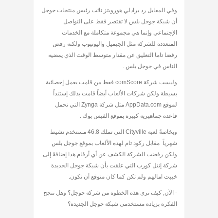
وفي المقابل رد برادلي هورويتز نائب رئيس منتجات جوجل
أن شبكة جوجل بلس لا تقتصر فقط على التواصل
الإجتماعي وإنما هي مجموعة متكاملة مع الخدمات
المتعدده للشركة مثل الجيميل واليوتيوب ولكنه رفض
رفضا تاما التعليق عن مقدار متوسط الوقت الذي يمضيه
الناس في جوجل بلس .
وليست شركة comScore فقط من قامت بعمل إحصائية
بسيطة ولكن شركات الألعاب أيضاً قامت بذلك إستنداً
لموقع AppData.com مثل شركة Zynga التي تحمل
قاعدة جماهيرية كبيرة بموقع الفيس بوك .
وبخاصةً لعبة Cityville التي تملك 46.8 مستخدم نشيط
شهرياً مقابل ركود تام لهذه الألعاب بموقع جوجل بلس
ولكن رفضت الشركة الكشف عن أي أرقام هذا إضافةً إلى
شركة إنتل كورب التي علقت بأن شبكة جوجل الجديدة
خيبت امالهم ولم تكن كما كان متوقع أن تكون.
- الآن, كيف ترى هذه الخطوة من شركة جوجل؟ وهل تنجح
الفكرة بزيادة مستخدمى شبكة جوجل الجديدة؟