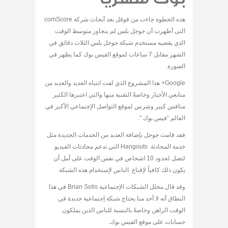
هذه الخطوة جاءت من قوقل بعد أبحاث شركة comScore
التى أظهرت أن جوجل بلس لم يتجاوز متوسط الوقت
الذي يقضيه مستخدم شبكة جوجل بلس الثلاث دقائق في
الشهر مقابل 7 ساعات لموقع الفيس بوك كما يظهر في
الصورة.
Google+ هذا المشروع الذي لفت انتباه العديد والعديد من
متابعي الأخبار وخاصةً التقنية منها والتي اعتبرها الكثير
منافس كبير وشرس لموقع التواصل الإجتماعي الأكبر في
العالم “فيس بوك ”.
فقد قامت جوجل بإضافة العديد من الخدمات الجديدة مثل
خدمة المحادثة Hangouts التي تدعم محادثات الفيديو
لتصل لحدود 10 اشخاص في نفس الوقت على أمل أن
يكون ذلك كافياً لإقناع الناس لإستخدام هذه الشبكة.
وقد قال محلل الشبكات الإجتماعية Brian Solis في هذا
النطاق أنه لا أحد منا يحتاج شبكة إجتماعية جديدة في
الوقت الراهن وخاصةً بالنسبة للناس الذين يملكون
حسابات على موقع الفيس بوك.