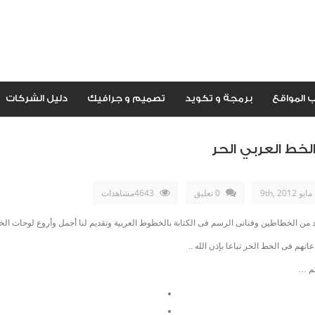
 المواقع
برمجة و تكويد
تصميم و جرافيك
دليل الشركات
لخط العربي الحر
مايو 9th, 2012
0 تعليق
4643مشاهدات
يد من الخطاطين وفنانى الرسم فى الكتابة بالخطوط العربية وتقديم لنا أجمل وأروع لوحات ا
هم فى الخط الحر تباعا بإذن الله ..
كم …