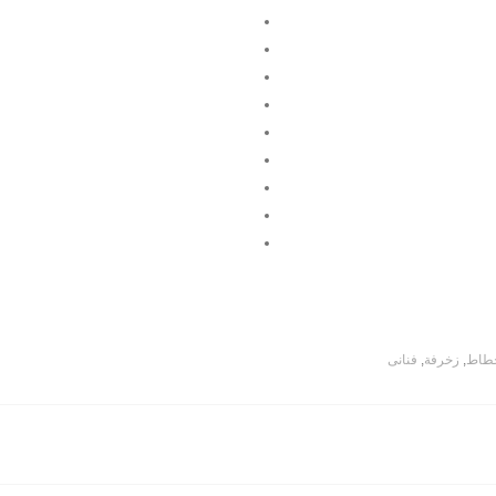
طاط
,
زخرفة
,
فنانى