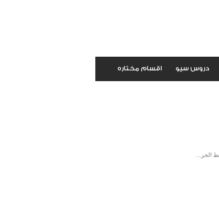
دروس سيو
اقسام مختاره
لخط الحر…