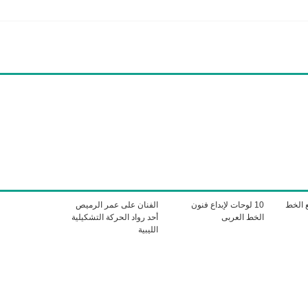
ع الخط
10 لوحات لإبداع فنون
الفنان على عمر الرميص
الخط العربى
أحد رواد الحركة التشكيلية
الليبية