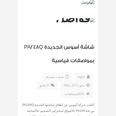
شاشة أسوس الجديدة PA248Q
بمواصفات قياسية
eight
تقنيات متفرقة
مايو 30th, 2012
0 تعليق
2450مشاهدات
أعلنت شركة أسوس عن اطلاق شاشتها الجديدة PA248Q
من فئة ProArt بالأسواق لمحترفى التصميم، فالشاشة