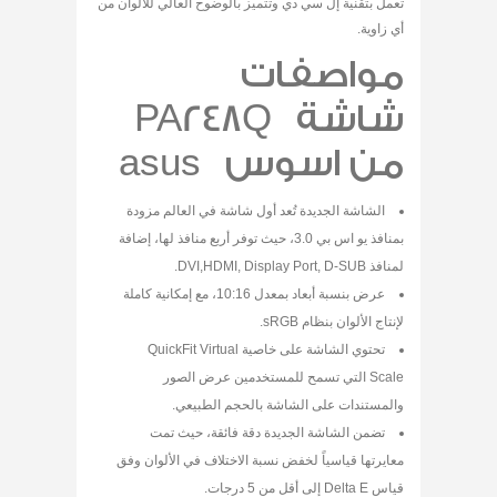
تعمل بتقنية إل سي دي وتتميز بالوضوح العالي للألوان من
أي زاوية.
مواصفات
شاشة PA248Q
من اسوس asus
الشاشة الجديدة تُعد أول شاشة في العالم مزودة
بمنافذ يو اس بي 3.0، حيث توفر أربع منافذ لها، إضافة
لمنافذ DVI,HDMI, Display Port, D-SUB.
عرض بنسبة أبعاد بمعدل 10:16، مع إمكانية كاملة
لإنتاج الألوان بنظام sRGB.
تحتوي الشاشة على خاصية QuickFit Virtual
Scale التي تسمح للمستخدمين عرض الصور
والمستندات على الشاشة بالحجم الطبيعي.
تضمن الشاشة الجديدة دقة فائقة، حيث تمت
معايرتها قياسياً لخفض نسبة الاختلاف في الألوان وفق
قياس Delta E إلى أقل من 5 درجات.