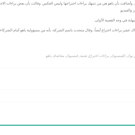
أضافت بأن ياهو هي من تنتهك براءات اختراعها وليس العكس. وقالت بأن بعض براءات الاختر
والفيديو.
اية في وجه القضية الأولى.
ياهو قد اتهمت فيسبوك في مارس 2012 بانتهاك عشر براءات اختراع أيضاً، وقال متحدث باسم الشركة، بأنه من مسؤولية ياه
 بوك
,
الفيسبوك
,
براءات اختراع
,
تقنية
,
فيسبوك
,
مقاضاة
,
ياهو