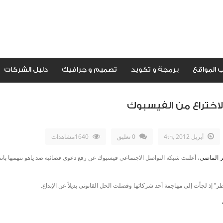
 المواقع
برمجة و تكويد
تصميم و جرافيك
دليل الشركات
الاختراع من الفيسبوك
أبريل 4th, 2012
0 تعليق
1640مشاهدات
هر الماضى
، أعلنت شبكة التواصل الاجتماعي فيسبوك عن رفع دعوى قضائية ضد ياهو تتهمها بان
 إذ لجأت إلى مهاجمة أحد شركائها وفضلت الحل القانوني بديلاً عن الإبداع.