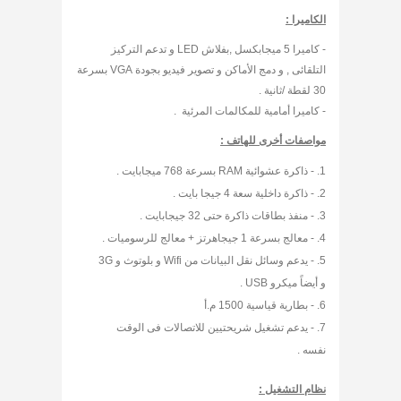
الكاميرا :
- كاميرا 5 ميجابكسل ,بفلاش LED و تدعم التركيز
التلقائى , و دمج الأماكن و تصوير فيديو بجودة VGA بسرعة
30 لقطة /ثانية .
- كاميرا أمامية للمكالمات المرئية .
مواصفات أخرى للهاتف :
- ذاكرة عشوائية RAM بسرعة 768 ميجابايت .
- ذاكرة داخلية سعة 4 جيجا بايت .
- منفذ بطاقات ذاكرة حتى 32 جيجابايت .
- معالج بسرعة 1 جيجاهرتز + معالج للرسوميات .
- يدعم وسائل نقل البيانات من Wifi و بلوتوث و 3G
و أيضاً ميكرو USB .
- بطارية قياسية 1500 م.أ
- يدعم تشغيل شريحتيين للاتصالات فى الوقت
نفسه .
نظام التشغيل :