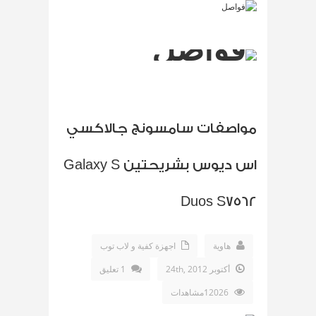
مواصفات سامسونج جالاكسي
اس ديوس بشريحتين Galaxy S
Duos S7562
هاوية
اجهزة كفية و لاب توب
أكتوبر 24th, 2012
1 تعليق
12026مشاهدات