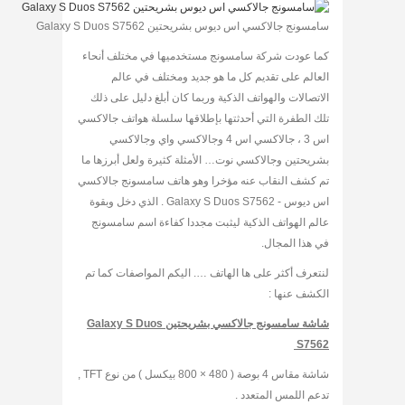
سامسونج جالاكسي اس ديوس بشريحتين Galaxy S Duos S7562
كما عودت شركة سامسونج مستخدميها في مختلف أنحاء
العالم على تقديم كل ما هو جديد ومختلف في عالم
الاتصالات والهواتف الذكية وربما كان أبلغ دليل على ذلك
تلك الطفرة التي أحدثتها بإطلاقها سلسلة هواتف جالاكسي
اس 3 ، جالاكسي اس 4 وجالاكسي واي وجالاكسي
بشريحتين وجالاكسي نوت… الأمثلة كثيرة ولعل أبرزها ما
تم كشف النقاب عنه مؤخرا وهو هاتف سامسونج جالاكسي
اس ديوس - Galaxy S Duos S7562 . الذي دخل وبقوة
عالم الهواتف الذكية ليثبت مجددا كفاءة اسم سامسونج
في هذا المجال.
لنتعرف أكثر على ها الهاتف …. اليكم المواصفات كما تم
الكشف عنها :
شاشة سامسونج جالاكسي بشريحتين Galaxy S Duos
S7562
شاشة مقاس 4 بوصة ( 480 × 800 بيكسل ) من نوع TFT ,
تدعم اللمس المتعدد .