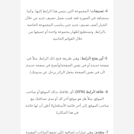
4- تصنيفات:
المجموعة التي ينتمي هذا الرابط إليها, وكما
ستشاهد في الصورة فقد قمت بعمل تنصيف جديد من خلال
الخيار أضف تصنيف جديد حتى يناسب المجموعة الخاصة
بالرابط, وتستطيع إظهار مجموعة واحدة أو جميعها من
خلال القوائم الجانبية.
5- أين يفتح الرابط:
وهي طريقة فتح ذلك الرابط, مثلاً في
صفحة جديدة أو في نفس الصفحة(وأنصح في صفحة جديدة,
لأن في نفس الصفحة يجعل الزائر يرحل عن مدونتك).
6- علاقة الرابط (XFN):
أي علاقتك بذلك الموقع أو صاحب
الموقع, مثلاً هل هو موقع أخر لك أو مدى صداقتك مع
صاحب الموقع, إلى أخر قائمة الأسئلة(ولا أظن أن لها فائدة
في هذا المكان).
7- متقدم:
وهي خيارات إضافية لكي تجمع البيانات المفيدة