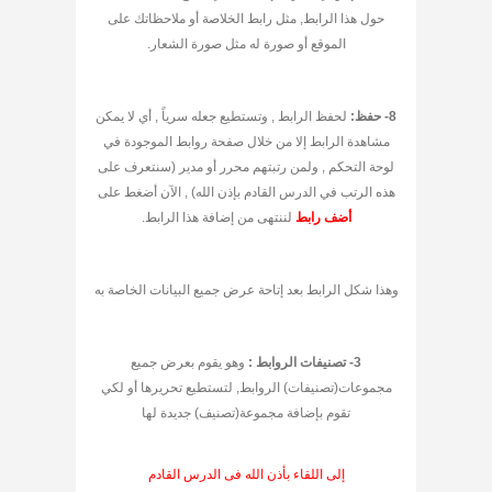
حول هذا الرابط, مثل رابط الخلاصة أو ملاحظاتك على
الموقع أو صورة له مثل صورة الشعار.
8- حفظ:
لحفظ الرابط , وتستطيع جعله سرياً , أي لا يمكن
مشاهدة الرابط إلا من خلال صفحة روابط الموجودة في
لوحة التحكم , ولمن رتبتهم محرر أو مدير (سنتعرف على
هذه الرتب في الدرس القادم بإذن الله) , الآن أضغط على
أضف رابط
لننتهى من إضافة هذا الرابط.
وهذا شكل الرابط بعد إتاحة عرض جميع البيانات الخاصة به
3- تصنيفات الروابط :
وهو يقوم بعرض جميع
مجموعات(تصنيفات) الروابط, لتستطيع تحريرها أو لكي
تقوم بإضافة مجموعة(تصنيف) جديدة لها
إلى اللقاء بأذن الله فى الدرس القادم