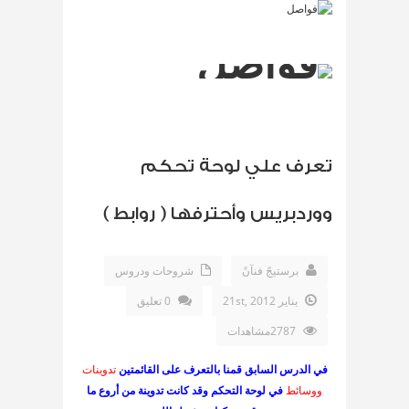
تعرف علي لوحة تحكم
ووردبريس وأحترفها ( روابط )
برستيجً فنآنً
شروحات ودروس
يناير 21st, 2012
0 تعليق
2787مشاهدات
في الدرس السابق قمنا بالتعرف على
القائمتين
تدوينات
ووسائط
في لوحة التحكم وقد كانت تدوينة من أروع ما