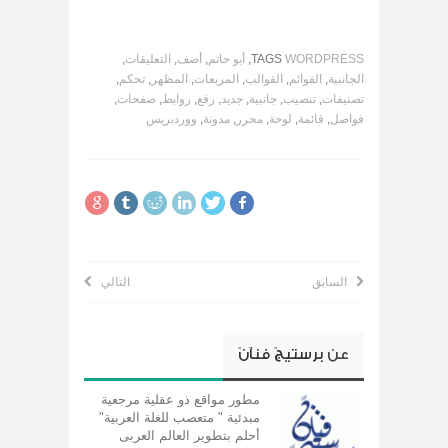
WORDPRESS
TAGS
,
أبو حاتم
,
أضف
,
التعليقات
,
الجانبية
,
القوائم
,
القوالب
,
المربعات
,
المظهر
,
تحكم
,
تصنيفات
,
تنصيب
,
جانبية
,
جديد
,
رفع
,
روابط
,
صفحات
,
فواصل
,
قائمة
,
لوحة
,
محرر
,
مدونة
,
ووردبريس
السابق
التالي
عن
برستيجً فنآنً
مطور مواقع ذو عقلية مرجعية
مبدئية " متعصب للغلة العربية"
أحلم بتطوير العالم العربى