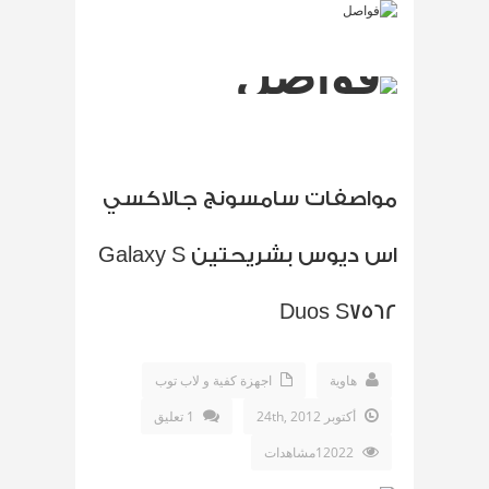
مواصفات سامسونج جالاكسي
اس ديوس بشريحتين Galaxy S
Duos S7562
هاوية
اجهزة كفية و لاب توب
أكتوبر 24th, 2012
1 تعليق
12022مشاهدات