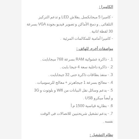
الكاميرا :
- كاميرا 5 ميجابكسل ,بفلاش LED و تدعم التركيز
التلقائى , و دمج الأماكن و تصوير فيديو بجودة VGA بسرعة
30 لقطة /ثانية .
- كاميرا أمامية للمكالمات المرئية .
مواصفات أخرى للهاتف :
- ذاكرة عشوائية RAM بسرعة 768 ميجابايت .
- ذاكرة داخلية سعة 4 جيجا بايت .
- منفذ بطاقات ذاكرة حتى 32 جيجابايت .
- معالج بسرعة 1 جيجاهرتز + معالج للرسوميات .
- يدعم وسائل نقل البيانات من Wifi و بلوتوث و 3G
و أيضاً ميكرو USB .
- بطارية قياسية 1500 م.أ
- يدعم تشغيل شريحتيين للاتصالات فى الوقت
نفسه .
نظام التشغيل :