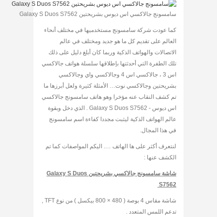
سامسونج جالاكسي اس ديوس بشريحتين Galaxy S Duos S7562
كما عودت شركة سامسونج مستخدميها في مختلف أنحاء
العالم على تقديم كل ما هو جديد ومختلف في عالم
الاتصالات والهواتف الذكية وربما كان أبلغ دليل على ذلك
تلك الطفرة التي أحدثتها بإطلاقها سلسلة هواتف جالاكسي
اس 3 ، جالاكسي اس 4 وجالاكسي واي وجالاكسي
بشريحتين وجالاكسي نوت… الأمثلة كثيرة ولعل أبرزها ما
تم كشف النقاب عنه مؤخرا وهو هاتف سامسونج جالاكسي
اس ديوس - Galaxy S Duos S7562 . الذي دخل وبقوة
عالم الهواتف الذكية ليثبت مجددا كفاءة اسم سامسونج
في هذا المجال.
لنتعرف أكثر على ها الهاتف …. اليكم المواصفات كما تم
الكشف عنها :
شاشة سامسونج جالاكسي بشريحتين Galaxy S Duos
S7562
شاشة مقاس 4 بوصة ( 480 × 800 بيكسل ) من نوع TFT ,
تدعم اللمس المتعدد .