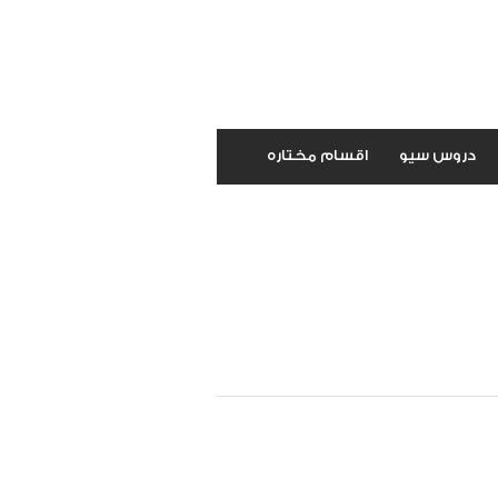
دروس سيو
اقسام مختاره