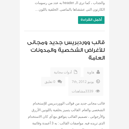
والجذاب ، كما ترى الـ header به عدد من رسومات
الكارتون التى عشقناها بالماضى. الخلفية باللون ...
أكمل القراءة
قالب ووردبريس جديد ومجانى
للأغراض الشخصية والمدونات
العامة
هاوية
أدوات مجانية
يونيو 7th, 2012
0 تعليق
3339مشاهدات
قالب مجانى جديد من قوالب الووردبريس للإستخدام
الشخصى والعام. القالب يتميز بخلفية باللونين الأزرق
والأرجوانى ، تصميم القالب يتوافق مع أى كان الاستخدام
الذى تريده فيه. مواصفات القالب : به 3 أعمدة وقائمة