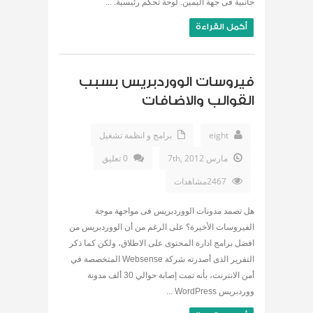
جانبية فى جهة اليمين. لوحة تحكم رئيسية. ...
أكمل القراءة
فيروسات الووردبريس بسبب
القوالب والاضافات
eight
برامج و انظمة تشغيل
مارس 7th, 2012
0 تعليق
2467مشاهدات
هل تصمد مدونات الووردبريس فى مواجهة موجة
الفيروسات الأخيرة؟ على الرغم من أن الووردبريس من
افضل برامج ادارة المحتوى على الاطلاق، ولكن كما ذكر
التقرير الذى أصدرته شركة Websense المتخصصة في
أمن الانترنت، بأنه تمت إصابة حوالي 30 ألف مدونة
ووردبريس WordPress ...