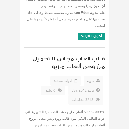
أن تكون رمزا ومصدرا للاستلهام … وقعت يدي
على مدونة Icon Eden مدونة بتصميم بسيط وجذاب. جاء
تصميمها على هيئة ورقة وقلم في أعلاها وكأنك دوما على
استعداد ...
أكمل القراءة
قالب ألعاب مجانى للتحميل
من وحى ألعاب ماريو
هاوية
أدوات مجانية
يونيو 7th, 2012
0 تعليق
3218مشاهدات
MarioGames ألعاب ماريو ، هذه الشخصية الشهيرة التى
غزت العالم ، اليكم اليوم قالب ووردبريس مجانى بروح
ألعاب ماريو الشهيرة. يتميز القالب بتصميمه المرح