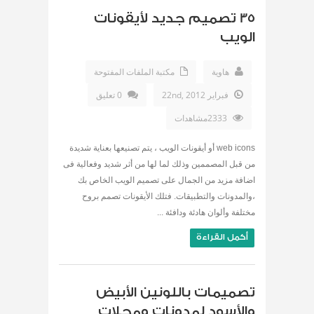
35 تصميم جديد لأيقونات
الويب
هاوية
مكتبة الملفات المفتوحة
فبراير 22nd, 2012
0 تعليق
2333مشاهدات
web icons أو أيقونات الويب ، يتم تصنيعها بعناية شديدة
من قبل المصممين وذلك لما لها من أثر شديد وفعالية فى
اضافة مزيد من الجمال على تصميم الويب الخاص بك
،والمدونات والتطبيقات. فتلك الأيقونات تصمم بروح
مختلفة وألوان هادئة ودافئة ...
أكمل القراءة
تصميمات باللونين الأبيض
والأسود لمدونات ومجلات