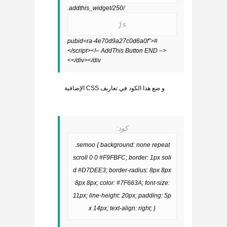
/250/addthis_widget.
js
#pubid=ra-4e70d9a27c0d6a0f”>
</script><!– AddThis Button END –>
</div></div>
و ضع هذا الكود في تعاريف CSS الإضافية
كود:
.semoo { background: none repeat
scroll 0 0 #F9FBFC; border: 1px soli
d #D7DEE3; border-radius: 8px 8px
8px 8px; color: #7F663A; font-size:
11px; line-height: 20px; padding: 5p
x 14px; text-align: right; }