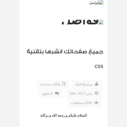
جميع صفحاتك انشرها بتقنية
css
برستيجً فنآنً
هاكات منتديات
يناير 10th, 2012
0 تعليق
2396مشاهدات
السلام عليكم و رحمة الله و بركاته