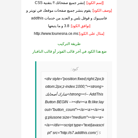
[إسم الكود]
: إنشر جميع صفحاتك !! بتقنية CSS
[وصف الكود]
: يقوم بنشر جميع صفحات موقعك في تويتر و
فاسيبوك و قوقل بلس و العديد من خدمات addthis
[توافق الكود]
: 3.8 و ما يتبعها
[مثال على الكود]
:
http://www.tounesna.ce.ms
طريقة التركيب
ضع هذا الكود في آخر قالب الفوتر أو قالب النافبار
كود:
<div style="position:fixed;right:2px;b
ottom:2px;z-index:1000;"><strong>
شارك أصحابك</strong><!-- AddThis
Button BEGIN --><div><a fb:like:lay
out="button_count"></a><a></a><a
g:plusone:size="medium"></a><a>
</a></div><script type="text/javascri
js
pt" src="http://s7.addthis.com/