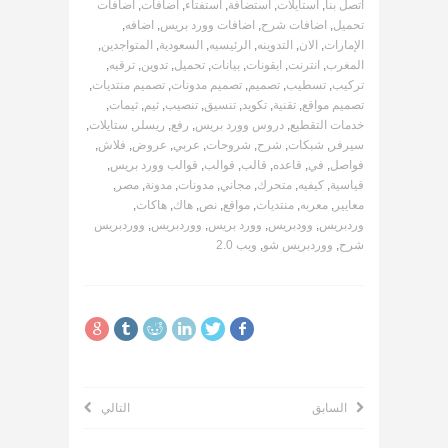
اتصل بنا
,
استايلات
,
استضافة
,
استفتاء
,
اضافات
,
اضافات
تحميل
,
اضافات شرح
,
اضافات وورد بريس
,
اضافه
,
الإمارات
,
الان
,
التدوينه
,
الرئيسيه
,
السعودية
,
المتواجدين
,
المغرب
,
انترنت
,
ايقونات
,
بيانات
,
تحميل
,
تدوين
,
ترقيه
,
تركيب
,
تسطيب
,
تصميم
,
تصميم مدونات
,
تصميم منتديات
,
تصميم مواقع
,
تقنية
,
تكويد
,
تنسيق
,
تنصيب
,
ثيم
,
ثيمات
,
خدمات التقطيع
,
دروس وورد بريس
,
رفع
,
ريسلر
,
ستايلات
,
سيرفر
,
شبكات
,
شرح
,
شروحات
,
عربي
,
عروض
,
فلاش
,
فواصل
,
في
,
قاعده
,
قالب
,
قوالب
,
قوالب وورد بريس
,
قياسية
,
كيفيه
,
متحرك
,
مجاني
,
مدونات
,
مدونة
,
مصر
,
معايير
,
معربه
,
منتديات
,
مواقع
,
نص
,
هاك
,
هاكات
,
وردبريس
,
وودبريس
,
وورد بريس
,
ووردبريس
,
ووردبريس
شرح
,
ووردبريس شو
,
ويب 2.0
السابق
التالي