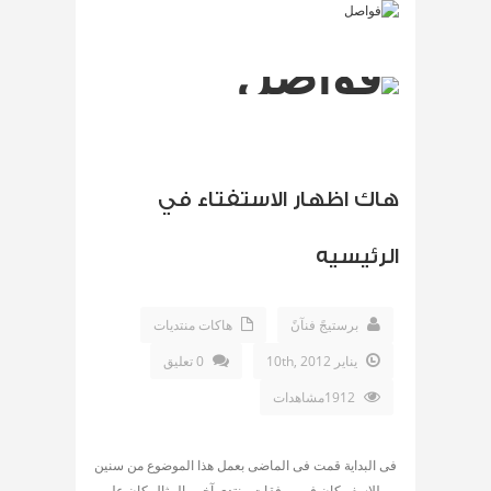
هاك اظهار الاستفتاء في
الرئيسيه
برستيجً فنآنً
هاكات منتديات
يناير 10th, 2012
0 تعليق
1912مشاهدات
فى البداية قمت فى الماضى بعمل هذا الموضوع من سنين