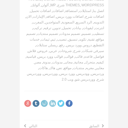
WORDPRESS شرح
,
THEMES
,
WP
,
ألوان
,
ألوانك
,
اتصل بنا
,
استايلات
,
استضافة
,
اضافات
,
اضافات تحميل
,
اضافات شرح
,
اضافات وورد بريس
,
اضافه
,
الإمارات
,
الان
,
التدوينه
,
الرد السريع
,
السعودية
,
المتواجدين
,
المغرب
,
انترنت
,
ايقونات
,
بيانات
,
تحميل
,
تدوين
,
ترقيه
,
تركيب
,
تسطيب
,
تصميم
,
تصميم مدونات
,
تصميم منتديات
,
تصميم
مواقع
,
تقنية
,
تكويد
,
تنسيق
,
تنصيب
,
ثيم
,
ثيمات
,
خدمات
التقطيع
,
دروس وورد بريس
,
رفع
,
ريسلر
,
ستايلات
,
سيرفر
,
شبكات
,
شرح
,
شروحات
,
عربي
,
عروض
,
فلاش
,
فواصل
,
قاعده
,
قالب
,
قوالب
,
قوالب وورد بريس
,
قياسية
,
كيفيه
,
متحرك
,
مجانية
,
مجانيـ
,
مدونات
,
مدونة
,
مصر
,
معايير
,
معربه
,
منتديات
,
مواقع
,
نص
,
هاك
,
هاكات
,
وردبريس
,
وودبريس
,
وورد بريس
,
ووردبريس
,
ووردبريس
شرح
,
ووردبريس شو
,
ويب 2.0
السابق
التالي