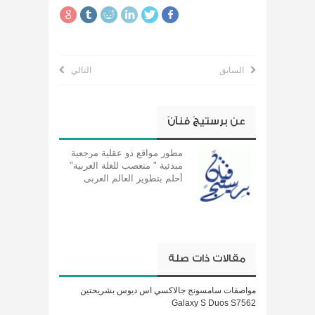
السابق
التالي
عن
برستيجً فنآنً
مطور مواقع ذو عقلية مرجعية
مبدئية " متعصب للغلة العربية"
أحلم بتطوير العالم العربى
مقالات ذات صلة
مواصفات سامسونج جالاكسي اس ديوس بشريحتين
Galaxy S Duos S7562