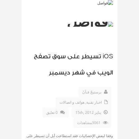
iOS تسيطر على سوق تصفح
الويب في شهر ديسمبر
برستيجً فنآنً
اخبار تقنية
,
هواتف و اتصالات
يناير 15th, 2012
0 تعليق
3061مشاهدات
وفقا لبعض الإحصائيات فقد استطاعت أبل أن تسيطر على