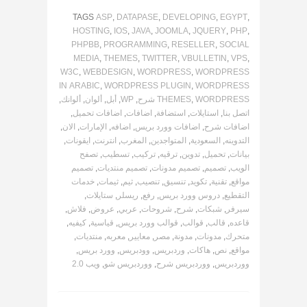
TAGS
ASP
,
DATAPASE
,
DEVELOPING
,
EGYPT
,
HOSTING
,
IOS
,
JAVA
,
JOOMLA
,
JQUERY
,
PHP
,
PHPBB
,
PROGRAMMING
,
RESELLER
,
SOCIAL
MEDIA
,
THEMES
,
TWITTER
,
VBULLETIN
,
VPS
,
W3C
,
WEBDESIGN
,
WORDPRESS
,
WORDPRESS
IN ARABIC
,
WORDPRESS PLUGIN
,
WORDPRESS
WORDPRESS شرح
,
THEMES
,
WP
,
أبل
,
ألوان
,
ألوانك
,
اتصل بنا
,
استايلات
,
استضافة
,
اضافات
,
اضافات تحميل
,
اضافات شرح
,
اضافات وورد بريس
,
اضافه
,
الإمارات
,
الان
,
التدوينه
,
السعودية
,
المتواجدين
,
المغرب
,
انترنت
,
ايقونات
,
بيانات
,
تحميل
,
تدوين
,
ترقيه
,
تركيب
,
تسطيب
,
تصفح
الويب
,
تصميم
,
تصميم مدونات
,
تصميم منتديات
,
تصميم
مواقع
,
تقنية
,
تكويد
,
تنسيق
,
تنصيب
,
ثيم
,
ثيمات
,
خدمات
التقطيع
,
دروس وورد بريس
,
رفع
,
ريسلر
,
ستايلات
,
سيرفر
,
شبكات
,
شرح
,
شروحات
,
عربي
,
عروض
,
فلاش
,
قاعده
,
قالب
,
قوالب
,
قوالب وورد بريس
,
قياسية
,
كيفيه
,
متحرك
,
مدونات
,
مدونة
,
مصر
,
معايير
,
معربه
,
منتديات
,
مواقع
,
نص
,
هاكات
,
وردبريس
,
وودبريس
,
وورد بريس
,
ووردبريس
,
ووردبريس شرح
,
ووردبريس شو
,
ويب 2.0