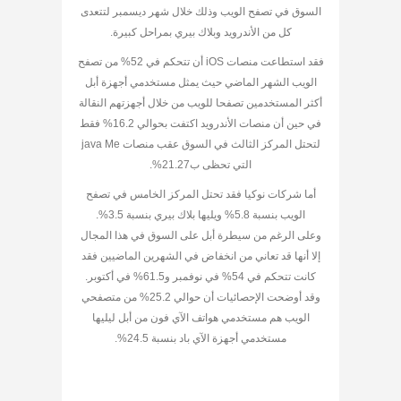
السوق في تصفح الويب وذلك خلال شهر ديسمبر لتتعدى
كل من الأندرويد وبلاك بيري بمراحل كبيرة.
فقد استطاعت منصات iOS أن تتحكم في 52% من تصفح
الويب الشهر الماضي حيث يمثل مستخدمي أجهزة أبل
أكثر المستخدمين تصفحا للويب من خلال أجهزتهم النقالة
في حين أن منصات الأندرويد اكتفت بحوالي 16.2% فقط
لتحتل المركز الثالث في السوق عقب منصات java Me
التي تحظى ب21.27%.
أما شركات نوكيا فقد تحتل المركز الخامس في تصفح
الويب بنسبة 5.8% ويليها بلاك بيري بنسبة 3.5%.
وعلى الرغم من سيطرة أبل على السوق في هذا المجال
إلا أنها قد تعاني من انخفاض في الشهرين الماضيين فقد
كانت تتحكم في 54% في نوفمبر و61.5% في أكتوبر.
وقد أوضحت الإحصائيات أن حوالي 25.2% من متصفحي
الويب هم مستخدمي هواتف الآي فون من أبل ليليها
مستخدمي أجهزة الآي باد بنسبة 24.5%.