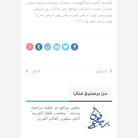
قياسية
,
كيفيه
,
لوكالهوست
,
متحرك
,
مدونات
,
مدونة
,
مصر
,
معايير
,
معربه
,
منتديات
,
مواقع
,
نص
,
هاكات
,
وردبريس
,
وودبريس
,
وورد بريس
,
ووردبريس
,
ووردبريس شرح
,
ووردبريس شو
,
ويب 2.0
السابق
التالي
عن
برستيجً فنآنً
مطور مواقع ذو عقلية مرجعية
مبدئية " متعصب للغلة العربية"
أحلم بتطوير العالم العربى