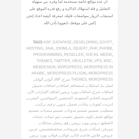
أن عدة مواقع خاصة تستخدمة لما وفره من سهولة
التعامل و قلة استهلاك الذاكرة و رفع قدرة الموقع على
استيعاب الزوار بمواصفات قليلة، لمعرفة كيفية اعداد إنجن
إكس على موقعك تابعوونا بأذن الله.
TAGS
ASP
,
DATAPASE
,
DEVELOPING
,
EGYPT
,
HOSTING
,
JAVA
,
JOOMLA
,
JQUERY
,
PHP
,
PHPBB
,
PROGRAMMING
,
RESELLER
,
SOCIAL MEDIA
,
THEMES
,
TWITTER
,
VBULLETIN
,
VPS
,
W3C
,
WEBDESIGN
,
WORDPRESS
,
WORDPRESS IN
ARABIC
,
WORDPRESS PLUGIN
,
WORDPRESS
WORDPRESS شرح
,
THEMES
,
WP
,
ألوان
,
ألوانك
,
اتصل بنا
,
استايلات
,
استضافة
,
اضافات
,
اضافات تحميل
,
اضافات شرح
,
اضافات وورد بريس
,
اضافه
,
الإمارات
,
الان
,
التدوينه
,
الخادم
,
السعودية
,
الشخصى
,
المتواجدين
,
المغرب
,
انترنت
,
ايقونات
,
بيانات
,
تحميل
,
تدوين
,
ترقيه
,
تركيب
,
تسطيب
,
تصميم
,
تصميم مدونات
,
تصميم منتديات
,
تصميم
مواقع
,
تقنية
,
تكويد
,
تنسيق
,
تنصيب
,
ثيم
,
ثيمات
,
خدمات
التقطيع
,
دروس وورد بريس
,
رفع
,
ريسلر
,
ستايلات
,
سيرفر
,
شبكات
,
شرح
,
شروحات
,
صخقيحقثسس
,
عربي
,
عروض
,
فلاش
,
قاعده
,
قالب
,
قوالب
,
قوالب وورد بريس
,