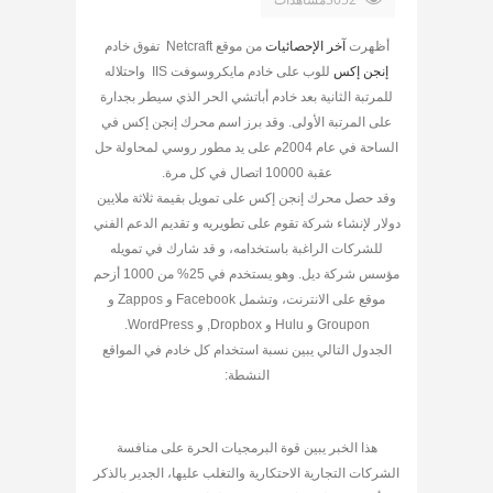
أظهرت
آخر الإحصائيات
من موقع Netcraft تفوق خادم
إنجن إكس
للوب على خادم مايكروسوفت IIS واحتلاله
للمرتبة الثانية بعد خادم أباتشي الحر الذي سيطر بجدارة
على المرتبة الأولى. وقد برز اسم محرك إنجن إكس في
الساحة في عام 2004م على يد مطور روسي لمحاولة حل
عقبة 10000 اتصال في كل مرة.
وقد حصل محرك إنجن إكس على تمويل بقيمة ثلاثة ملايين
دولار لإنشاء شركة تقوم على تطويريه و تقديم الدعم الفني
للشركات الراغبة باستخدامه، و قد شارك في تمويله
مؤسس شركة ديل. وهو يستخدم في 25% من 1000 أزحم
موقع على الانترنت، وتشمل Facebook و Zappos و
Groupon و Hulu و Dropbox, و WordPress.
الجدول التالي يبين نسبة استخدام كل خادم في المواقع
النشطة:
هذا الخبر يبين قوة البرمجيات الحرة على منافسة
الشركات التجارية الاحتكارية والتغلب عليها، الجدير بالذكر